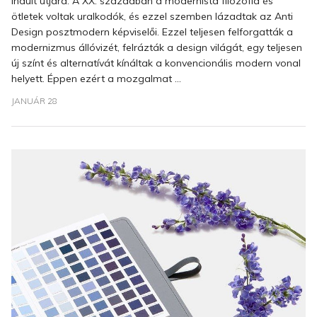
indult útjára. A XX. században a modernista filozófia és
ötletek voltak uralkodók, és ezzel szemben lázadtak az Anti
Design posztmodern képviselői. Ezzel teljesen felforgatták a
modernizmus állóvizét, felrázták a design világát, egy teljesen
új színt és alternatívát kínáltak a konvencionális modern vonal
helyett. Éppen ezért a mozgalmat ...
JANUÁR 28