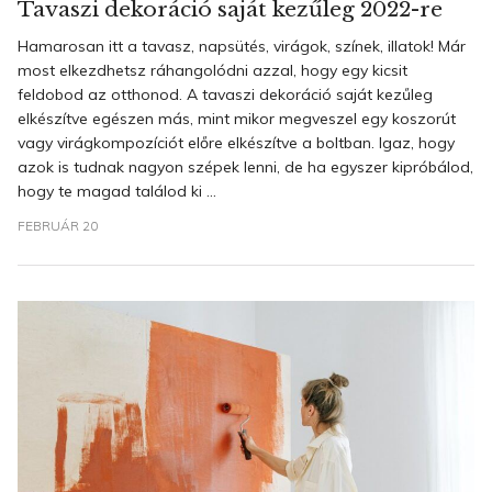
Tavaszi dekoráció saját kezűleg 2022-re
Hamarosan itt a tavasz, napsütés, virágok, színek, illatok! Már
most elkezdhetsz ráhangolódni azzal, hogy egy kicsit
feldobod az otthonod. A tavaszi dekoráció saját kezűleg
elkészítve egészen más, mint mikor megveszel egy koszorút
vagy virágkompozíciót előre elkészítve a boltban. Igaz, hogy
azok is tudnak nagyon szépek lenni, de ha egyszer kipróbálod,
hogy te magad találod ki ...
FEBRUÁR 20