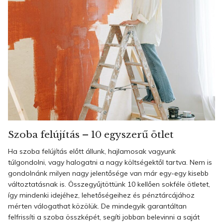
Szoba felújítás – 10 egyszerű ötlet
Ha szoba felújítás előtt állunk, hajlamosak vagyunk
túlgondolni, vagy halogatni a nagy költségektől tartva. Nem is
gondolnánk milyen nagy jelentősége van már egy-egy kisebb
változtatásnak is. Összegyűjtöttünk 10 kellően sokféle ötletet,
így mindenki idejéhez, lehetőségeihez és pénztárcájához
mérten válogathat közölük. De mindegyik garantáltan
felfrissíti a szoba összképét, segíti jobban belevinni a saját