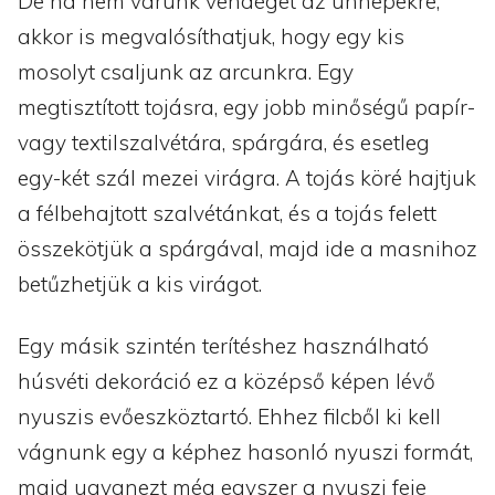
De ha nem várunk vendéget az ünnepekre,
akkor is megvalósíthatjuk, hogy egy kis
mosolyt csaljunk az arcunkra. Egy
megtisztított tojásra, egy jobb minőségű papír-
vagy textilszalvétára, spárgára, és esetleg
egy-két szál mezei virágra. A tojás köré hajtjuk
a félbehajtott szalvétánkat, és a tojás felett
összekötjük a spárgával, majd ide a masnihoz
betűzhetjük a kis virágot.
Egy másik szintén terítéshez használható
húsvéti dekoráció ez a középső képen lévő
nyuszis evőeszköztartó. Ehhez filcből ki kell
vágnunk egy a képhez hasonló nyuszi formát,
majd ugyanezt még egyszer a nyuszi feje