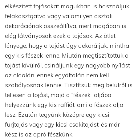
elkészített tojásokat magukban is használjuk
felakasztgatva vagy valamilyen asztali
dekorációnak összeállítva, mert magában is
elég látványosak ezek a tojások. Az ötlet
lényege, hogy a tojást úgy dekoráljuk, mintha
egy kis fészek lenne. Miután megtisztítottuk a
tojást kívülről, csináljunk egy nagyobb nyílást
az oldalán, ennek egyáltalán nem kell
szabályosnak lennie. Tisztítsuk meg belülről is
teljesen a tojást, majd a “fészek” aljába
helyezzünk egy kis raffiát, ami a fészek alja
lesz. Ezután tegyünk középre egy kicsi
fürjtojás vagy egy kicsi csokitojást, és már
kész is az apró fészkünk.