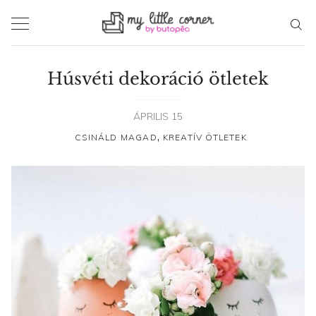
Skip
to
content
Húsvéti dekoráció ötletek
ÁPRILIS 15
,
CSINÁLD MAGAD
KREATÍV ÖTLETEK