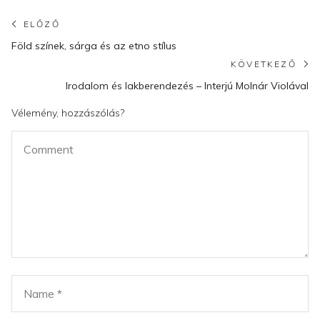
Bejegyzés
ELŐZŐ
Előző
navigáció
Föld színek, sárga és az etno stílus
poszt:
KÖVETKEZŐ
K
Irodalom és lakberendezés – Interjú Molnár Violával
po
Vélemény, hozzászólás?