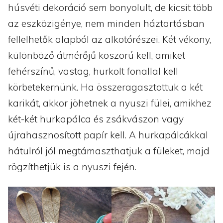
húsvéti dekoráció sem bonyolult, de kicsit több
az eszközigénye, nem minden háztartásban
fellelhetők alapból az alkotórészei. Két vékony,
különböző átmérőjű koszorú kell, amiket
fehérszínű, vastag, hurkolt fonallal kell
körbetekernünk. Ha összeragasztottuk a két
karikát, akkor jöhetnek a nyuszi fülei, amikhez
két-két hurkapálca és zsákvászon vagy
újrahasznosított papír kell. A hurkapálcákkal
hátulról jól megtámaszthatjuk a füleket, majd
rögzíthetjük is a nyuszi fején.