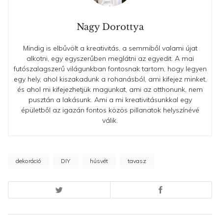
Nagy Dorottya
Mindig is elbűvölt a kreativitás, a semmiből valami újat
alkotni, egy egyszerűben meglátni az egyedit. A mai
futószalagszerű világunkban fontosnak tartom, hogy legyen
egy hely, ahol kiszakadunk a rohanásból, ami kifejez minket,
és ahol mi kifejezhetjük magunkat, ami az otthonunk, nem
pusztán a lakásunk. Ami a mi kreativitásunkkal egy
épületből az igazán fontos közös pillanatok helyszínévé
válik.
dekoráció
DIY
húsvét
tavasz