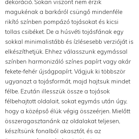
dekoráció. Sokan viszont nem érzik
magukénak a barkáról csüngő mindenféle
rikító színben pompázó tojásokat és kicsi
tollas csibéket. De a húsvéti tojásfának egy
sokkal minimalistább és ízlésesebb verzióját is
elkészíthetjük. Ehhez válasszunk egymással
színben harmonizáló színes papírt vagy akár
fekete-fehér újságpapírt. Vágjuk ki többször
ugyanazt a tojásformát, majd hajtsuk mindet
félbe. Ezután illesszük össze a tojások
félbehajtott oldalait, sokat egymás után úgy,
hogy a középső élük végig összeérjen. Mielőtt
összeragasztanánk az oldalakat teljesen,
készítsünk fonalból akasztót, és az