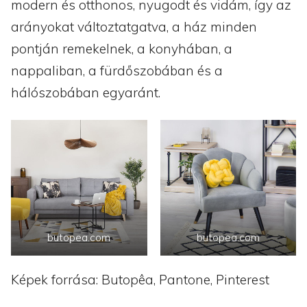
modern és otthonos, nyugodt és vidám, így az
arányokat változtatgatva, a ház minden
pontján remekelnek, a konyhában, a
nappaliban, a fürdőszobában és a
hálószobában egyaránt.
butopea.com
butopea.com
Képek forrása: Butopêa, Pantone, Pinterest