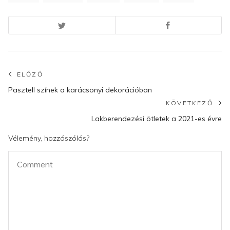
Bejegyzés
ELŐZŐ
Előző
navigáció
Pasztell színek a karácsonyi dekorációban
poszt:
KÖVETKEZŐ
K
Lakberendezési ötletek a 2021-es évre
po
Vélemény, hozzászólás?