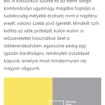
elő. A klasszikus szürke és az élénk sárga
kombinációja ugyanúgy magába foglalja a
tudatosság mélyebb érzéseit, mint a napfény
erejét, valami szebb jövő ígéretét. Mindkét szín
kiállta az idők próbáját, külön-külön is
előszeretettel használtuk őket a
lakberendezésben, egyesülve pedig egy
igazán barátságos, reményteli összképet
kapunk, amelyre most mindannyian oly
nagyon vágyunk.