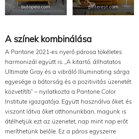
butopea.com
pinterest.com
A színek kombinálása
A Pantone 2021-es nyerő párosa tökéletes
harmonizál együtt is. „A kitartó, állhatatos
Ultimate Gray és a vibráló Illuminating sárga
egyesége a bátorság és a pozitivitás üzenetét
közvetítíti” – nyilatkozta a Pantone Color
Institute igazgatója. Együtt használva őket, és
viszont látva őket otthonunkban, magunk is
átélhetjük ezt az üzenetet, nap mint nap erőt
meríthetünk belőle. Ez a páros egyszerre