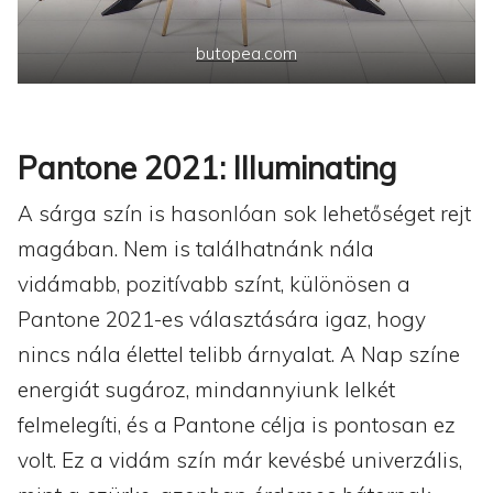
butopea.com
Pantone 2021: Illuminating
A sárga szín is hasonlóan sok lehetőséget rejt
magában. Nem is találhatnánk nála
vidámabb, pozitívabb színt, különösen a
Pantone 2021-es választására igaz, hogy
nincs nála élettel telibb árnyalat. A Nap színe
energiát sugároz, mindannyiunk lelkét
felmelegíti, és a Pantone célja is pontosan ez
volt. Ez a vidám szín már kevésbé univerzális,