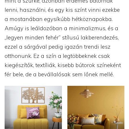
mint a szürke, azonban érdemes bátornak
lenni, használni, és egy kis színt vinni ezekbe
a mostanában egysíkúbb hétköznapokba.
Amúgy is leáldozóban a minimalizmus, és a
„legyen minden fehér” stílusú lakberendezés,
ezzel a sárgával pedig igazán trendi lesz
otthonunk. Ez a szín a legtöbbeknek csak
kiegészítők, textíliák, kisebb bútorok színeként
fér bele, de a bevállalósak sem lőnek mellé.