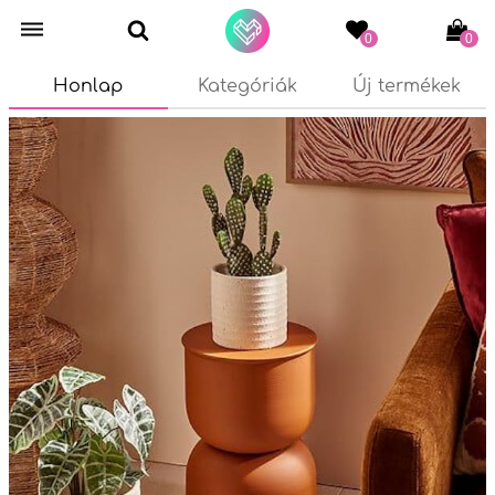
0
0
Honlap
Kategóriák
Új termékek