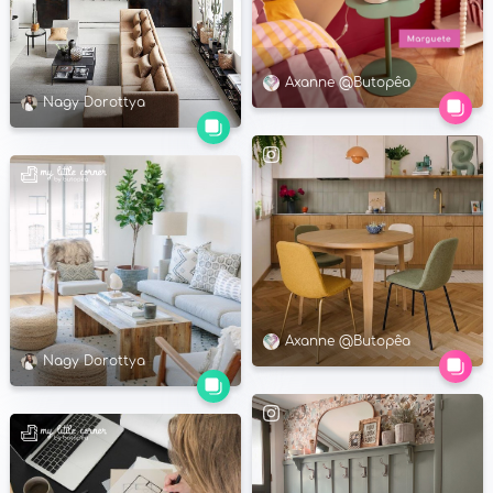
Axanne @Butopêa
Nagy Dorottya
Axanne @Butopêa
Nagy Dorottya