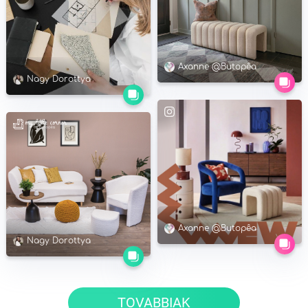
Axanne @Butopêa
Nagy Dorottya
Axanne @Butopêa
Nagy Dorottya
TOVABBIAK