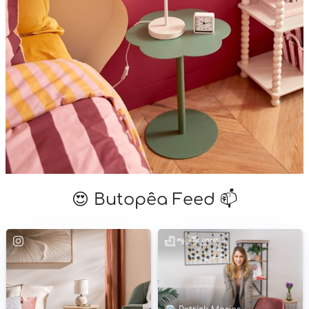
😍 Butopêa Feed 📫