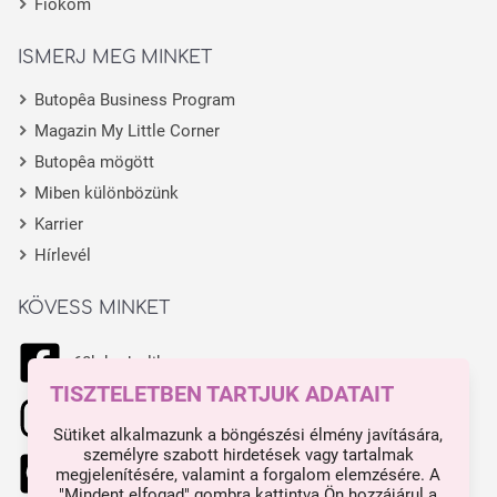
Fiókom
ISMERJ MEG MINKET
Butopêa Business Program
Magazin My Little Corner
Butopêa mögött
Miben különbözünk
Karrier
Hírlevél
KÖVESS MINKET
68k kedvelik
TISZTELETBEN TARTJUK ADATAIT
11.1k kedvelik
Sütiket alkalmazunk a böngészési élmény javítására,
személyre szabott hirdetések vagy tartalmak
444 kedvelik
megjelenítésére, valamint a forgalom elemzésére. A
"Mindent elfogad" gombra kattintva Ön hozzájárul a