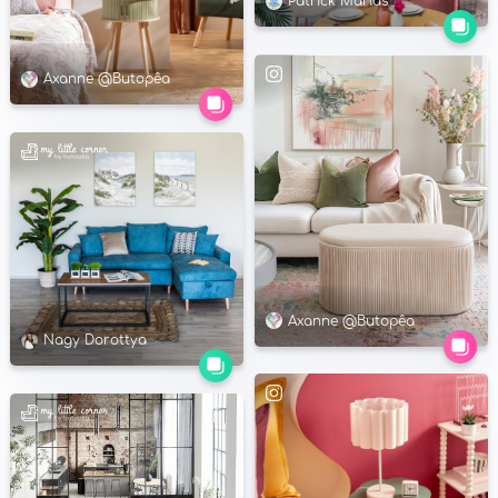
Patrick Marias
Axanne @Butopêa
Axanne @Butopêa
Nagy Dorottya