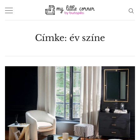
Skip
to
content
Címke:
év színe