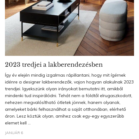
2023 tredjei a lakberendezésben
Így év elején mindig izgalmas rápillantani, hogy mit ígérnek
idénre a designer lakberendezők, vajon hogyan alakulnak 2023
trendjei. Igyekszünk olyan irányokat bemutatni itt, amikből
mindenki tud inspirálódni. Tehát nem a földtől elrugaszkodott,
nehezen megvalósítható ötletek jönnek, hanem olyanok,
amelyeket bárki felhasználhat a saját otthonában, elérhető
áron. Lesz köztük olyan, amihez csak egy-egy egyszerűbb
elemet kell ...
JANUÁR 6