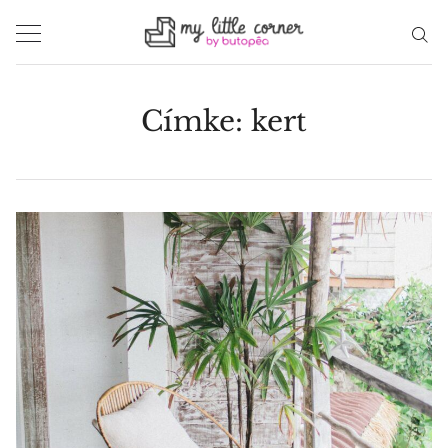
Skip
to
content
Címke:
kert