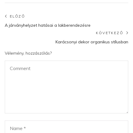
Bejegyzés
ELŐZŐ
Előző
navigáció
A járványhelyzet hatásai a lakberendezésre
poszt:
KÖVETKEZŐ
K
Karácsonyi dekor organikus stílusban
po
Vélemény, hozzászólás?