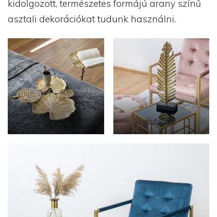
kidolgozott, természetes formájú arany színű
asztali dekorációkat tudunk használni.
Butopêa
Butopêa