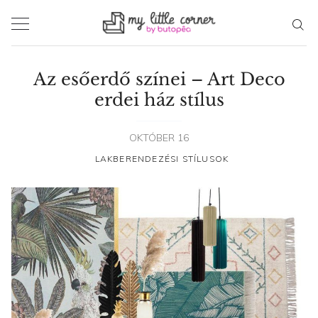
Skip
to
content
Az esőerdő színei – Art Deco
erdei ház stílus
OKTÓBER 16
LAKBERENDEZÉSI STÍLUSOK