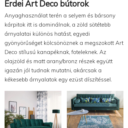
Erdei Art Deco bútorok
Anyaghasználat terén a selyem és bársony
kárpitok itt is dominálnak, a zöld sötétebb
árnyalatai különös hatást, egyedi
gyönyörűséget kölcsönöznek a megszokott Art
Deco stílusú kanapéknak, foteleknek. Az
olajzöld és matt arany/bronz részek együtt
igazán jól tudnak mutatni, akárcsak a
kékesebb árnyalatok egy ezüst díszítéssel.