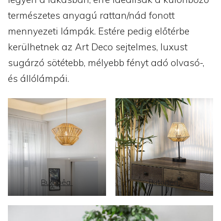
természetes anyagú rattan/nád fonott
mennyezeti lámpák. Estére pedig előtérbe
kerülhetnek az Art Deco sejtelmes, luxust
sugárzó sötétebb, mélyebb fényt adó olvasó-,
és állólámpái.
Butopêa
Butopêa