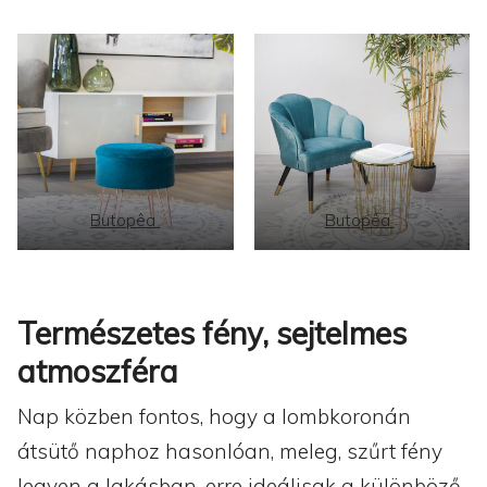
Butopêa
Butopêa
Természetes fény, sejtelmes
atmoszféra
Nap közben fontos, hogy a lombkoronán
átsütő naphoz hasonlóan, meleg, szűrt fény
legyen a lakásban, erre ideálisak a különböző