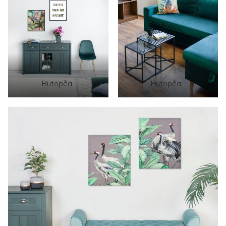
Butopêa
Butopêa