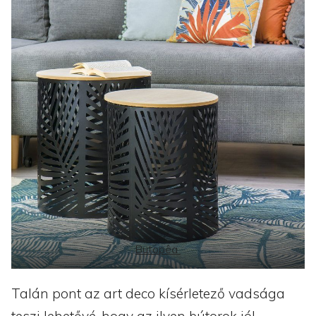
Butopêa
Talán pont az art deco kísérletező vadsága
teszi lehetővé, hogy az ilyen bútorok jól