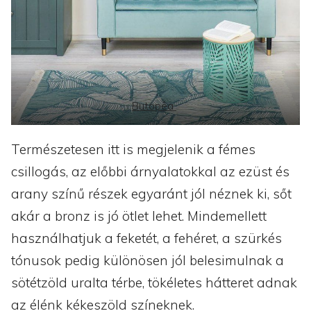
Butopêa
Természetesen itt is megjelenik a fémes
csillogás, az előbbi árnyalatokkal az ezüst és
arany színű részek egyaránt jól néznek ki, sőt
akár a bronz is jó ötlet lehet. Mindemellett
használhatjuk a feketét, a fehéret, a szürkés
tónusok pedig különösen jól belesimulnak a
sötétzöld uralta térbe, tökéletes hátteret adnak
az élénk kékeszöld színeknek.