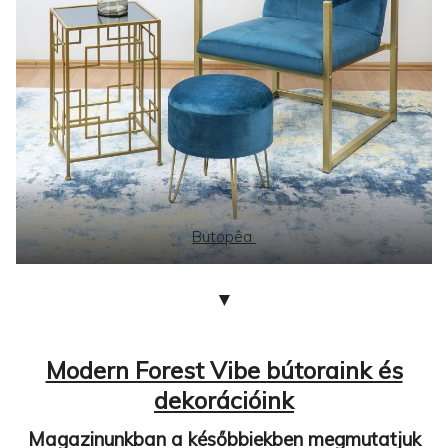
Butopêa
▼
Modern Forest Vibe bútoraink és
dekorációink
Magazinunkban a későbbiekben megmutatjuk