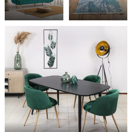
Butopêa
Butopêa