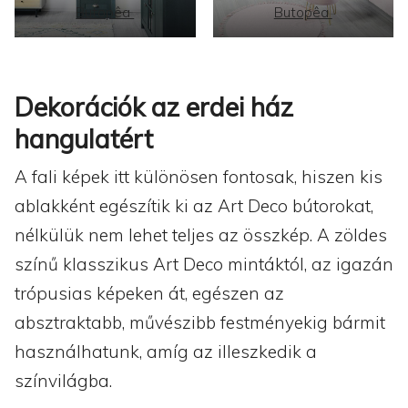
Butopêa
Butopêa
Dekorációk az erdei ház
hangulatért
A fali képek itt különösen fontosak, hiszen kis
ablakként egészítik ki az Art Deco bútorokat,
nélkülük nem lehet teljes az összkép. A zöldes
színű klasszikus Art Deco mintáktól, az igazán
trópusias képeken át, egészen az
absztraktabb, művészibb festményekig bármit
használhatunk, amíg az illeszkedik a
színvilágba.