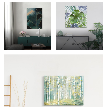
Butopêa
Butopêa