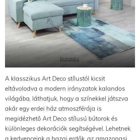
Butopêa
A klasszikus Art Deco stílustól kicsit
eltávolodva a modern irányzatok kalandos
világába, láthatjuk, hogy a színekkel játszva
akár egy erdei ház atmoszférája is
megidézhető Art Deco stílusú bútorok és
különleges dekorációk segítségével. Lehetnek
a kedvenceink a hazai erdők, az amazonasi