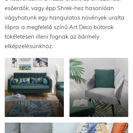
esőerdők, vagy épp Shrek-hez hasonlóan
vágyhatunk egy hangulatos növények uralta
lápra, a megfelelő színű Art Deco bútorok
tökéletesen illeni fognak az bármely
elképzelésünkhöz.
Butopêa
Butopêa