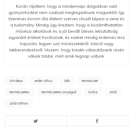
Korán rájöttem, hogy a mindennapi dolgokban való
gyönyörködést nem szabad megtagadnunk magunktól, így
tizenéves korom óta életem szerves részét képezi a zene és
a tudomány. Mindig úgy éreztem, hogy a kiszámíthatatlan
művészi alkotások és a jól bevált ízléses letisztultság
egyaránt értéket hordoznak, és ezeket mindig érdemes lesz
hajszolni, legyen szó művészetekről, írásról vagy
lakberendezésről. Hiszem, hogy kreatív választásaink révén
válunk többé, mint amik tegnap voltunk.
Art deco
erdei stílus
kék
természet
természetes
természetes anyagok
türkiz
zöld
zöld otthon