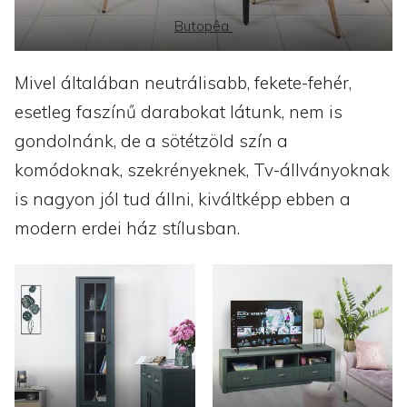
Butopêa
Mivel általában neutrálisabb, fekete-fehér,
esetleg faszínű darabokat látunk, nem is
gondolnánk, de a sötétzöld szín a
komódoknak, szekrényeknek, Tv-állványoknak
is nagyon jól tud állni, kiváltképp ebben a
modern erdei ház stílusban.