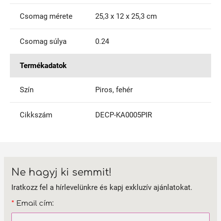
Csomag mérete
25,3 x 12 x 25,3 cm
Csomag súlya
0.24
Termékadatok
Szín
Piros, fehér
Cikkszám
DECP-KA0005PIR
Ne hagyj ki semmit!
Iratkozz fel a hírlevelünkre és kapj exkluzív ajánlatokat.
*
Email cím: