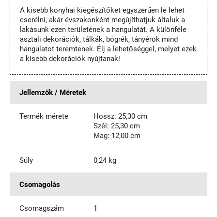
A kisebb konyhai kiegészítőket egyszerűen le lehet
cserélni, akár évszakonként megújíthatjuk általuk a
lakásunk ezen területének a hangulatát. A különféle
asztali dekorációk, tálkák, bögrék, tányérok mind
hangulatot teremtenek. Élj a lehetőséggel, melyet ezek
a kisebb dekorációk nyújtanak!
Jellemzők / Méretek
Termék mérete
Hossz: 25,30 cm
Szél: 25,30 cm
Mag: 12,00 cm
Súly
0,24 kg
Csomagolás
Csomagszám
1