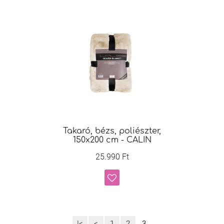
Takaró, bézs, poliészter,
150x200 cm - CALIN
25.990 Ft
|<
<
1
2
3