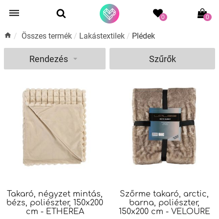
0
0
/
Összes termék
/
Lakástextilek
/
Plédek
Rendezés
Szűrők
Takaró, négyzet mintás,
Szőrme takaró, arctic,
bézs, poliészter, 150x200
barna, poliészter,
cm - ETHEREA
150x200 cm - VELOURE