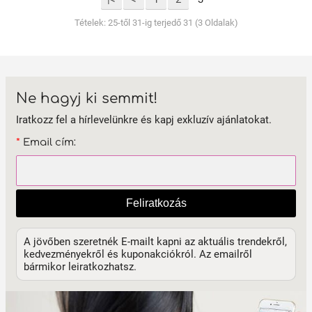
Tételek: 25-től 31-ig terjedő 31 (3 Oldalak)
Ne hagyj ki semmit!
Iratkozz fel a hírlevelünkre és kapj exkluzív ajánlatokat.
*
Email cím:
Feliratkozás
A jövőben szeretnék E-mailt kapni az aktuális trendekről,
kedvezményekről és kuponakciókról. Az emailről
bármikor leiratkozhatsz.