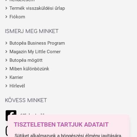
Termék visszaküldési űrlap
Fiókom
ISMERJ MEG MINKET
Butopêa Business Program
Magazin My Little Corner
Butopêa mögött
Miben különbözünk
Karrier
Hírlevél
KÖVESS MINKET
68k kedvelik
TISZTELETBEN TARTJUK ADATAIT
11.1k kedvelik
Sütiket alkalmazunk a böngészési élmény javítására,