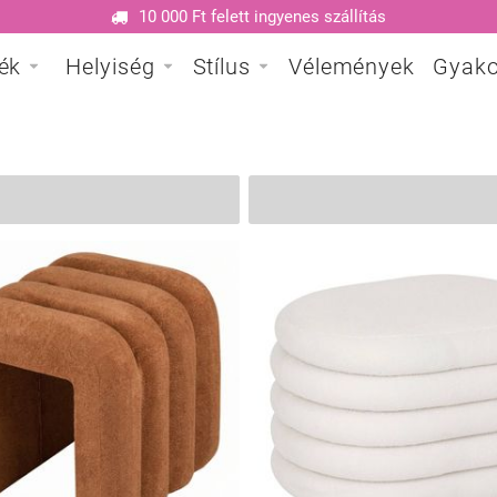
10 000 Ft felett ingyenes szállítás
ék
Helyiség
Stílus
Vélemények
Gyako