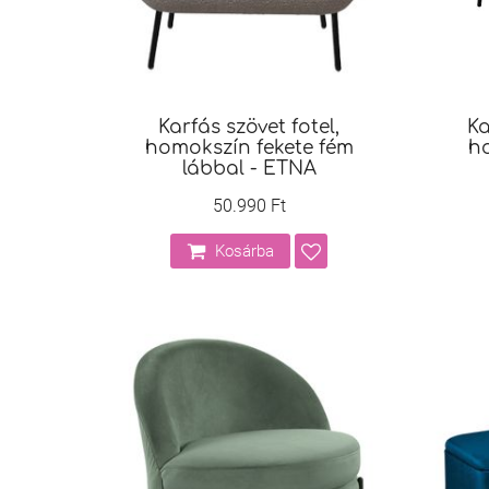
Karfás szövet fotel,
Ka
homokszín fekete fém
ho
lábbal - ETNA
50.990 Ft
Kosárba