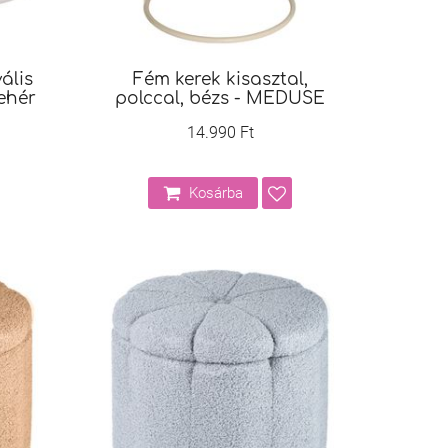
ális
Fém kerek kisasztal,
ehér
polccal, bézs - MEDUSE
14.990 Ft
Kosárba