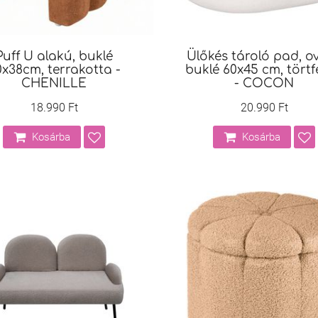
Puff U alakú, buklé
Ülőkés tároló pad, ov
x38cm, terrakotta -
buklé 60x45 cm, törtf
CHENILLE
- COCON
18.990 Ft
20.990 Ft
Kosárba
Kosárba