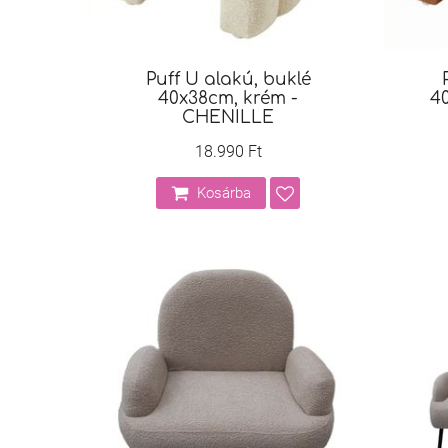
Puff U alakú, buklé
40x38cm, krém -
40
CHENILLE
18.990 Ft
Kosárba