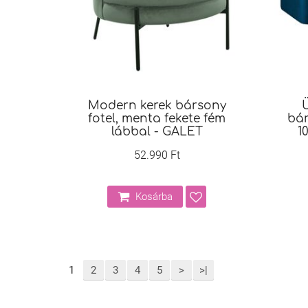
Modern kerek bársony
Ü
fotel, menta fekete fém
bár
lábbal - GALET
1
52.990 Ft
Kosárba
1
2
3
4
5
>
>|