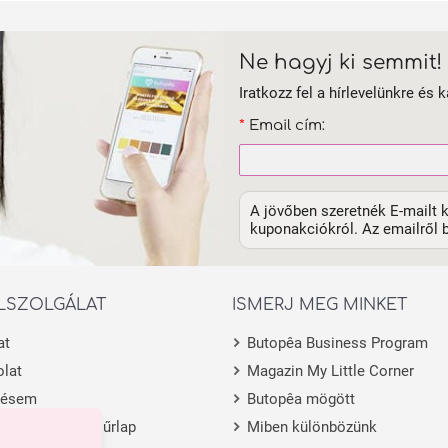
Ne hagyj ki semmit!
Iratkozz fel a hírlevelünkre és k
*
Email cím:
A jövőben szeretnék E-mailt k
kuponakciókról. Az emailről b
LSZOLGÁLAT
ISMERJ MEG MINKET
at
Butopêa Business Program
lat
Magazin My Little Corner
lésem
Butopêa mögött
 visszaküldési űrlap
Miben különbözünk