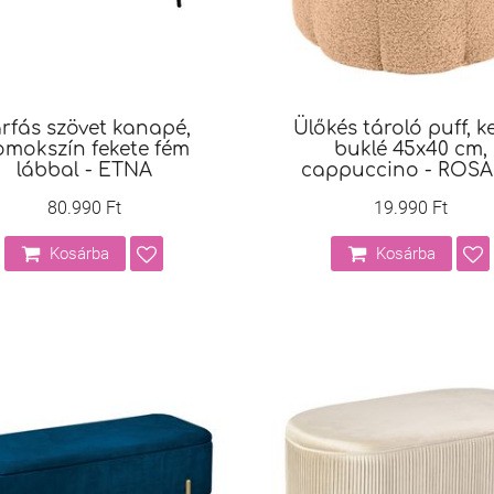
rfás szövet kanapé,
Ülőkés tároló puff, k
mokszín fekete fém
buklé 45x40 cm,
lábbal - ETNA
cappuccino - ROS
80.990 Ft
19.990 Ft
Kosárba
Kosárba