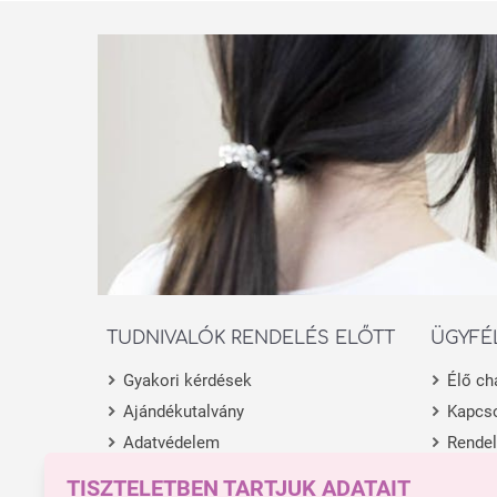
TUDNIVALÓK RENDELÉS ELŐTT
ÜGYFÉ
Gyakori kérdések
Élő ch
Ajándékutalvány
Kapcso
Adatvédelem
Rende
Általános Szerződési Feltételek
Termék
TISZTELETBEN TARTJUK ADATAIT