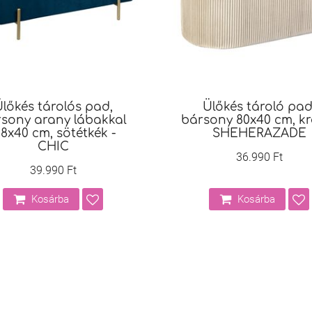
lőkés tárolós pad,
Ülőkés tároló pad
sony arany lábakkal
bársony 80x40 cm, kr
08x40 cm, sötétkék -
SHEHERAZADE
CHIC
36.990 Ft
39.990 Ft
Kosárba
Kosárba