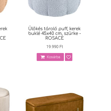
erek
Ülőkés tároló puff, kerek
buklé 45x40 cm, szürke -
ACE
ROSACE
19.990 Ft
Kosárba