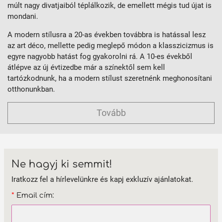
múlt nagy divatjaiból téplálkozik, de emellett mégis tud újat is
mondani.
A modern stílusra a 20-as években továbbra is hatással lesz
az art déco, mellette pedig meglepő módon a klasszicizmus is
egyre nagyobb hatást fog gyakorolni rá. A 10-es évekből
átlépve az új évtizedbe már a színektől sem kell
tartózkodnunk, ha a modern stílust szeretnénk meghonosítani
otthonunkban.
Tovább
Ne hagyj ki semmit!
Iratkozz fel a hírlevelünkre és kapj exkluzív ajánlatokat.
*
Email cím: