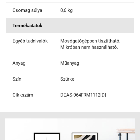
Csomag súlya
0,6 kg
Termékadatok
Egyéb tudnivalók
Mosógatógépben tisztítható,
Mikróban nem használható.
Anyag
Műanyag
Szín
Szürke
Cikkszám
DEAS-964FRM1112[D]