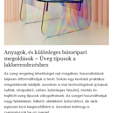
Anyagok, és különleges bútoripari
megoldások – Üveg típusok a
lakberendezésben
Az üveg rengeteg lehetőséget rejt magában, használatával
teljesen átformálhatjuk a teret. Sokan egy kevésbé praktikus
megoldásnak találják, azonban a mai technológiával új kapuk
nyíltak, strapabíró, színes, különleges felszínű, mintás és
hajlított üveg típusok válogathatunk. Az üveget használhatjuk
nagy felületeken, falként, ablakként, bútorokhoz, de akár
egészen kicsi kiegészítőként is. Azonban bárhogy is
csempésszük be az üveget ...