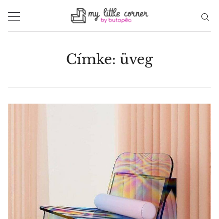
Skip
to
content
Címke:
üveg