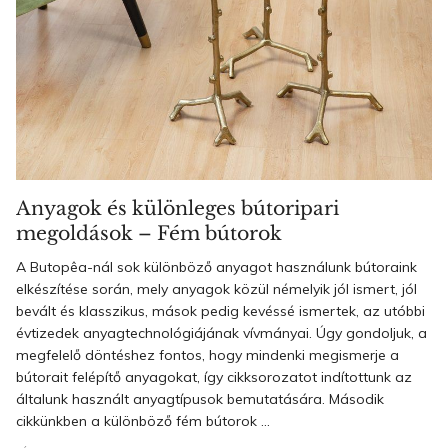
Anyagok és különleges bútoripari
megoldások – Fém bútorok
A Butopêa-nál sok különböző anyagot használunk bútoraink
elkészítése során, mely anyagok közül némelyik jól ismert, jól
bevált és klasszikus, mások pedig kevéssé ismertek, az utóbbi
évtizedek anyagtechnológiájának vívmányai. Úgy gondoljuk, a
megfelelő döntéshez fontos, hogy mindenki megismerje a
bútorait felépítő anyagokat, így cikksorozatot indítottunk az
általunk használt anyagtípusok bemutatására. Második
cikkünkben a különböző fém bútorok ...