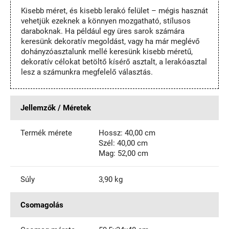
Kisebb méret, és kisebb lerakó felület – mégis hasznát
vehetjük ezeknek a könnyen mozgatható, stílusos
daraboknak. Ha például egy üres sarok számára
keresünk dekoratív megoldást, vagy ha már meglévő
dohányzóasztalunk mellé keresünk kisebb méretű,
dekoratív célokat betöltő kísérő asztalt, a lerakóasztal
lesz a számunkra megfelelő választás.
Jellemzők / Méretek
Termék mérete
Hossz: 40,00 cm
Szél: 40,00 cm
Mag: 52,00 cm
Súly
3,90 kg
Csomagolás