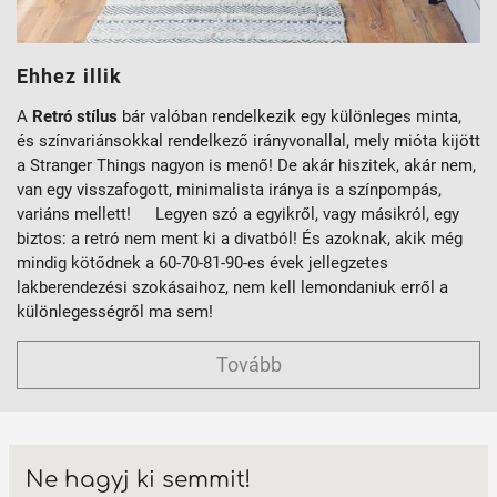
Ehhez illik
A
Retró stílus
bár valóban rendelkezik egy különleges minta,
és színvariánsokkal rendelkező irányvonallal, mely mióta kijött
a Stranger Things nagyon is menő! De akár hiszitek, akár nem,
van egy visszafogott, minimalista iránya is a színpompás,
variáns mellett! Legyen szó a egyikről, vagy másikról, egy
biztos: a retró nem ment ki a divatból! És azoknak, akik még
mindig kötődnek a 60-70-81-90-es évek jellegzetes
lakberendezési szokásaihoz, nem kell lemondaniuk erről a
különlegességről ma sem!
Tovább
Ne hagyj ki semmit!