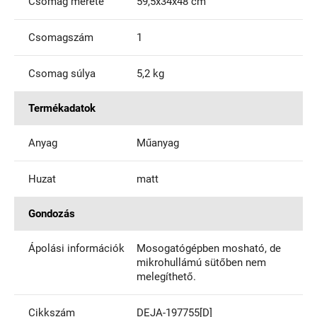
Csomag mérete
59,5x34x48 cm
Csomagszám
1
Csomag súlya
5,2 kg
Termékadatok
Anyag
Műanyag
Huzat
matt
Gondozás
Ápolási információk
Mosogatógépben mosható, de
mikrohullámú sütőben nem
melegíthető.
Cikkszám
DEJA-197755[D]