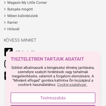
Magazin My Little Corner
Butopêa mögött
Miben különbözünk
Karrier
Hírlevél
KÖVESS MINKET
68k kedvelik
TISZTELETBEN TARTJUK ADATAIT
11.1k kedvelik
Sütiket alkalmazunk a böngészési élmény javítására,
személyre szabott hirdetések vagy tartalmak
444 kedvelik
megjelenítésére, valamint a forgalom elemzésére. A
"Mindent elfogad" gombra kattintva Ön hozzájárul a
cookie-k használatához.
Cookie-szabályzat
.
Made with ❤ in Budapest.
Impresszum
Testreszabás
Minden árunk tartalmaz ÁFA-t.