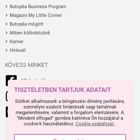
Butopêa Business Program
Magazin My Little Corner
Butopêa mögött
Miben különbözünk
Karrier
Hírlevél
KÖVESS MINKET
68k kedvelik
TISZTELETBEN TARTJUK ADATAIT
11.1k kedvelik
Sütiket alkalmazunk a böngészési élmény javítására,
személyre szabott hirdetések vagy tartalmak
444 kedvelik
megjelenítésére, valamint a forgalom elemzésére. A
"Mindent elfogad" gombra kattintva Ön hozzájárul a
cookie-k használatához.
Cookie-szabályzat
.
Made with ❤ in Budapest.
Impresszum