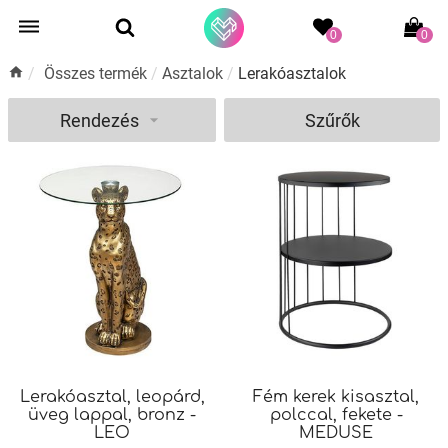
0
0
/
Összes termék
/
Asztalok
/
Lerakóasztalok
Rendezés
Szűrők
Lerakóasztal, leopárd,
Fém kerek kisasztal,
üveg lappal, bronz -
polccal, fekete -
LEO
MEDUSE