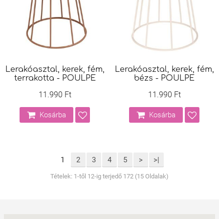
Lerakóasztal, kerek, fém,
Lerakóasztal, kerek, fém,
terrakotta - POULPE
bézs - POULPE
11.990 Ft
11.990 Ft
Kosárba
Kosárba
1
2
3
4
5
>
>|
Tételek: 1-től 12-ig terjedő 172 (15 Oldalak)