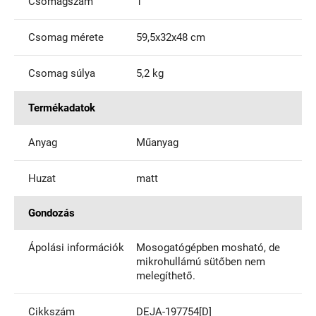
Csomagszám
1
Csomag mérete
59,5x32x48 cm
Csomag súlya
5,2 kg
Termékadatok
Anyag
Műanyag
Huzat
matt
Gondozás
Ápolási információk
Mosogatógépben mosható, de
mikrohullámú sütőben nem
melegíthető.
Cikkszám
DEJA-197754[D]