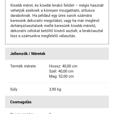
Kisebb méret, és kisebb lerakó felület – mégis hasznát
vehetjük ezeknek a könnyen mozgatható, stílusos
daraboknak. Ha például egy üres sarok számára
keresünk dekoratív megoldást, vagy ha már meglévő
dohányzóasztalunk mellé keresünk kisebb méretű,
dekoratív célokat betöltő kísérő asztalt, a lerakóasztal
lesz a számunkra megfelelő választás.
Jellemzők / Méretek
Termék mérete
Hossz: 40,00 cm
Szél: 40,00 cm
Mag: 52,00 cm
Súly
3,90 kg
Csomagolás