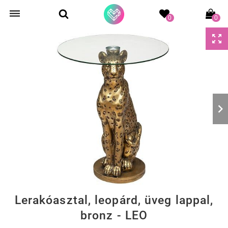
0
0
Lerakóasztal, leopárd, üveg lappal,
bronz - LEO