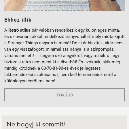
Ehhez illik
A
Retró stílus
bár valóban rendelkezik egy különleges minta,
és színvariánsokkal rendelkező irányvonallal, mely mióta kijött
a Stranger Things nagyon is menő! De akár hiszitek, akár nem,
van egy visszafogott, minimalista iránya is a színpompás,
variáns mellett! Legyen szó a egyikről, vagy másikról, egy
biztos: a retró nem ment ki a divatból! És azoknak, akik még
mindig kötődnek a 60-70-81-90-es évek jellegzetes
lakberendezési szokásaihoz, nem kell lemondaniuk erről a
különlegességről ma sem!
Tovább
Ne hagyj ki semmit!