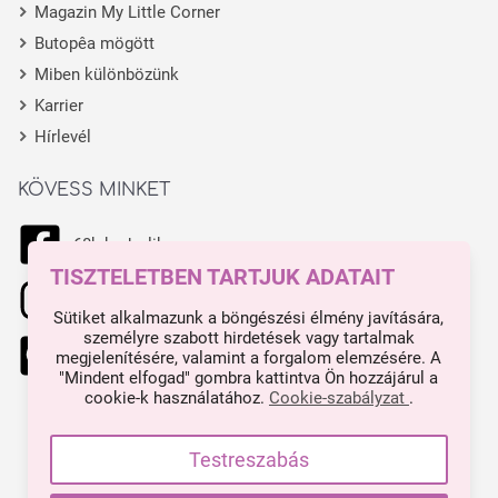
Magazin My Little Corner
Butopêa mögött
Miben különbözünk
Karrier
Hírlevél
KÖVESS MINKET
68k kedvelik
TISZTELETBEN TARTJUK ADATAIT
11.1k kedvelik
Sütiket alkalmazunk a böngészési élmény javítására,
személyre szabott hirdetések vagy tartalmak
444 kedvelik
megjelenítésére, valamint a forgalom elemzésére. A
"Mindent elfogad" gombra kattintva Ön hozzájárul a
cookie-k használatához.
Cookie-szabályzat
.
Made with ❤ in Budapest.
Impresszum
Testreszabás
Minden árunk tartalmaz ÁFA-t.