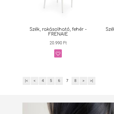
Szék, rakásolható, fehér -
Szé
FRENAIE
20.990 Ft
|<
<
4
5
6
7
8
>
>|