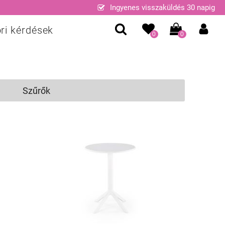
Ingyenes visszaküldés 30 napig
ri kérdések
0
0
Szűrők