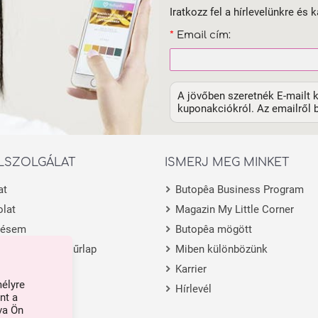
Iratkozz fel a hírlevelünkre és k
*
Email cím:
A jövőben szeretnék E-mailt k
kuponakciókról. Az emailről b
LSZOLGÁLAT
ISMERJ MEG MINKET
at
Butopêa Business Program
lat
Magazin My Little Corner
lésem
Butopêa mögött
 visszaküldési űrlap
Miben különbözünk
m
Karrier
mélyre
Hírlevél
nt a
va Ön