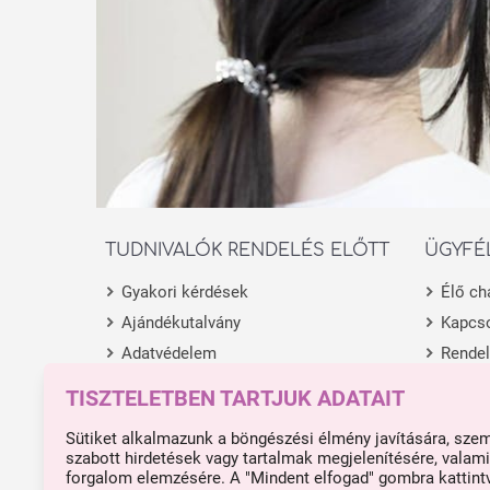
TUDNIVALÓK RENDELÉS ELŐTT
ÜGYFÉ
Gyakori kérdések
Élő ch
Ajándékutalvány
Kapcso
Adatvédelem
Rende
Általános Szerződési Feltételek
Termék
TISZTELETBEN TARTJUK ADATAIT
Fióko
Sütiket alkalmazunk a böngészési élmény javítására, sze
szabott hirdetések vagy tartalmak megjelenítésére, valami
forgalom elemzésére. A "Mindent elfogad" gombra kattint