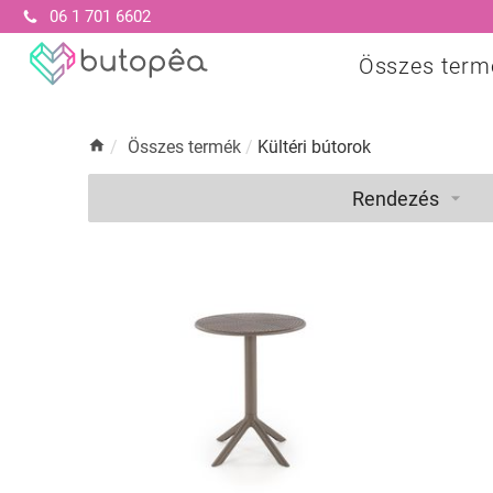
06 1 701 6602
Összes term
/
Összes termék
/
Kültéri bútorok
Rendezés