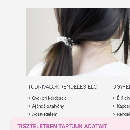
TUDNIVALÓK RENDELÉS ELŐTT
ÜGYFÉ
Gyakori kérdések
Élő ch
Ajándékutalvány
Kapcso
Adatvédelem
Rende
Általános Szerződési Feltételek
Termék
TISZTELETBEN TARTJUK ADATAIT