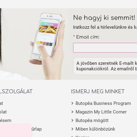
Ne hagyj ki semmit!
Iratkozz fel a hírlevelünkre és k
*
Email cím:
A jövőben szeretnék E-mailt k
kuponakciókról. Az emailről b
LSZOLGÁLAT
ISMERJ MEG MINKET
at
Butopêa Business Program
lat
Magazin My Little Corner
lésem
Butopêa mögött
 visszaküldési űrlap
Miben különbözünk