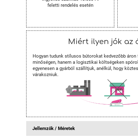
feletti rendelés esetén
Miért ilyen jók az 
Hogyan tudunk stílusos bútorokat kedvezőbb áron 
minőségen, hanem a logisztikai költségeken spórol
egyenesen a gyárból szállítjuk, anélkül, hogy közt
várakozniuk.
Jellemzők / Méretek