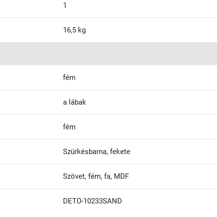
1
16,5 kg
fém
a lábak
fém
Szürkésbarna, fekete
Szövet, fém, fa, MDF
DETO-10233SAND