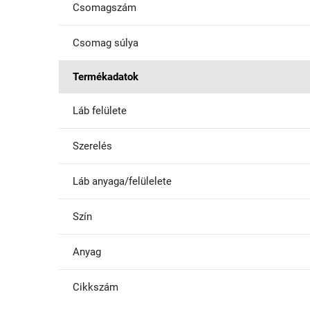
Csomagszám
Csomag súlya
Termékadatok
Láb felülete
Szerelés
Láb anyaga/felülelete
Szín
Anyag
Cikkszám