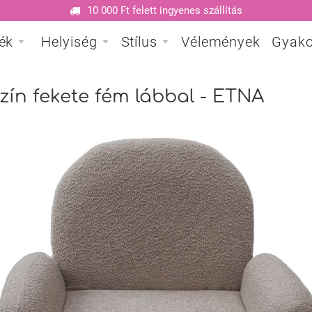
10 000 Ft felett ingyenes szállítás
ék
Helyiség
Stílus
Vélemények
Gyako
zín fekete fém lábbal - ETNA