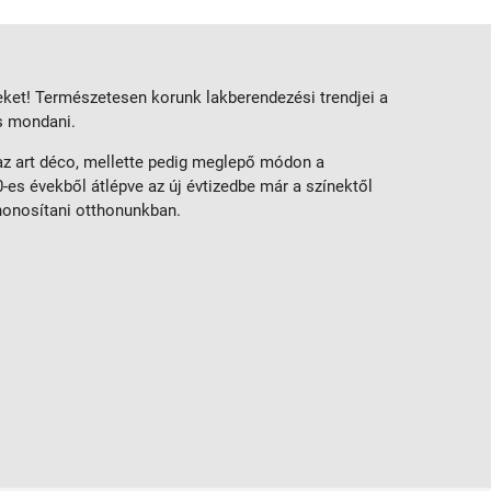
eket! Természetesen korunk lakberendezési trendjei a
is mondani.
 az art déco, mellette pedig meglepő módon a
-es évekből átlépve az új évtizedbe már a színektől
honosítani otthonunkban.