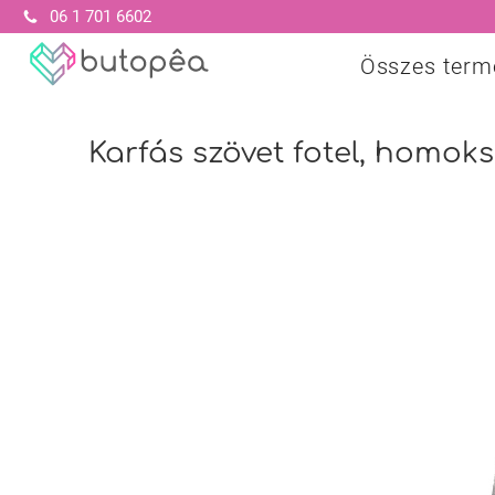
06 1 701 6602
Összes term
Karfás szövet fotel, homoks