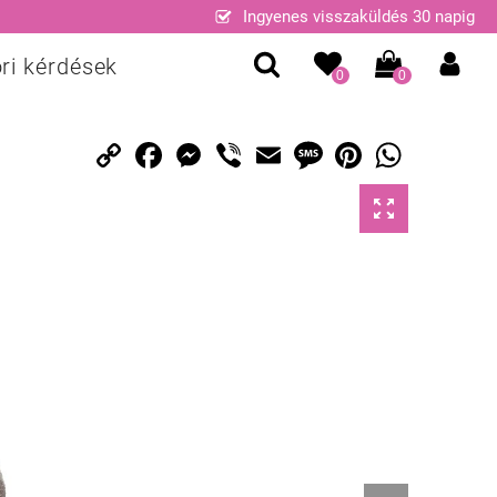
Ingyenes visszaküldés 30 napig
ri kérdések
0
0
Copy
Facebook
Messenger
Viber
Email
Message
Pinterest
WhatsApp
Link