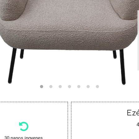
Ezé
4
30 napos ingyenes