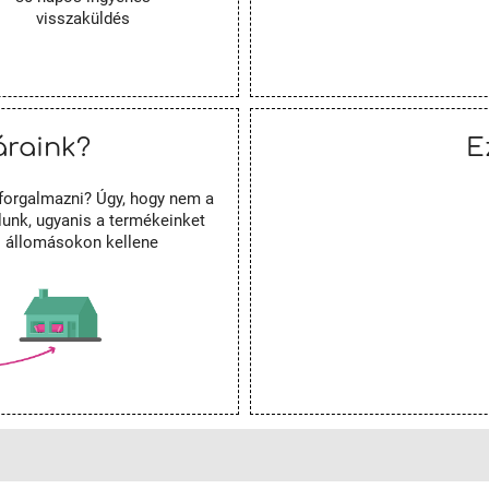
visszaküldés
áraink?
E
forgalmazni? Úgy, hogy nem a
unk, ugyanis a termékeinket
es állomásokon kellene