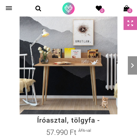
0
0
Íróasztal, tölgyfa -
57.990 Ft
ÁFA-val