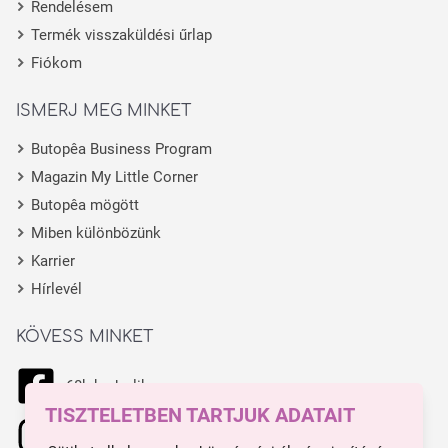
Rendelésem
Termék visszaküldési űrlap
Fiókom
ISMERJ MEG MINKET
Butopêa Business Program
Magazin My Little Corner
Butopêa mögött
Miben különbözünk
Karrier
Hírlevél
KÖVESS MINKET
68k kedvelik
TISZTELETBEN TARTJUK ADATAIT
11.1k kedvelik