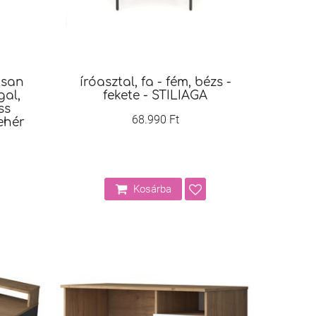
usan
íróasztal, fa - fém, bézs -
al,
fekete - STILIAGA
ss
68.990 Ft
fehér
Kosárba