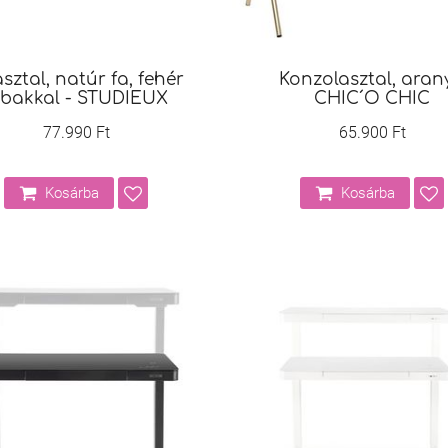
asztal, natúr fa, fehér
Konzolasztal, arany
ábakkal - STUDIEUX
CHIC´O CHIC
77.990 Ft
65.900 Ft
Kosárba
Kosárba