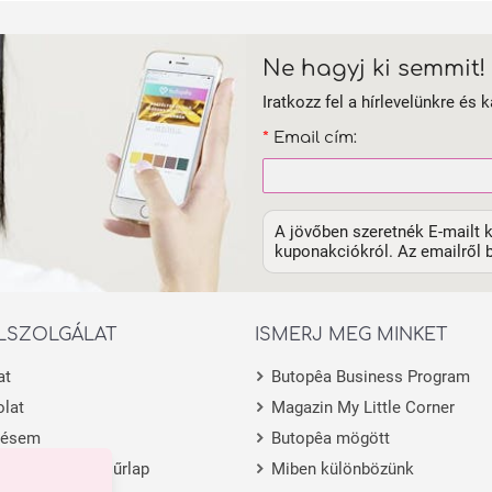
Ne hagyj ki semmit!
Iratkozz fel a hírlevelünkre és k
*
Email cím:
A jövőben szeretnék E-mailt k
kuponakciókról. Az emailről b
LSZOLGÁLAT
ISMERJ MEG MINKET
at
Butopêa Business Program
lat
Magazin My Little Corner
lésem
Butopêa mögött
 visszaküldési űrlap
Miben különbözünk