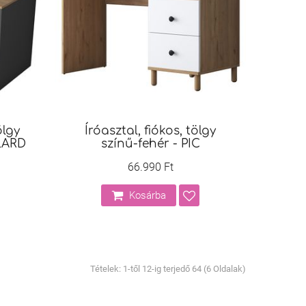
ölgy
Íróasztal, fiókos, tölgy
ULARD
színű-fehér - PIC
66.990 Ft
Kosárba
Tételek: 1-től 12-ig terjedő 64 (6 Oldalak)