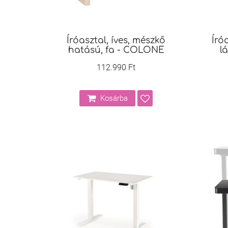
Íróasztal, íves, mészkő
Író
hatású, fa - COLONE
l
112.990 Ft
Kosárba