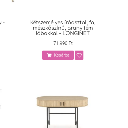
 -
Kétszemélyes íróasztal, fa,
mészkőszínű, arany fém
lábakkal - LONGINET
71.990 Ft
Kosárba