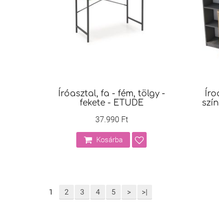
Íróasztal, fa - fém, tölgy -
Íro
fekete - ETUDE
szí
37.990 Ft
Kosárba
1
2
3
4
5
>
>|