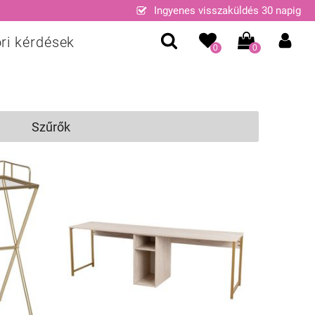
Ingyenes visszaküldés 30 napig
ri kérdések
0
0
Szűrők