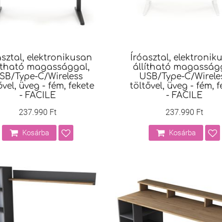
asztal, elektronikusan
Íróasztal, elektronik
ítható magassággal,
állítható magasságg
SB/Type-C/Wireless
USB/Type-C/Wirele
ővel, üveg - fém, fekete
töltővel, üveg - fém, 
- FACILE
- FACILE
237.990 Ft
237.990 Ft
Kosárba
Kosárba