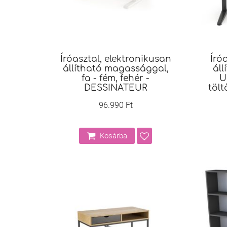
Íróasztal, elektronikusan
Író
állítható magassággal,
áll
fa - fém, fehér -
U
DESSINATEUR
tölt
96.990 Ft
Kosárba