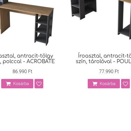
asztal, antracit-tölgy
Íroasztal, antracit-t
n, polccal - ACROBATE
szín, tárolóval - PO
86.990 Ft
77.990 Ft
Kosárba
Kosárba