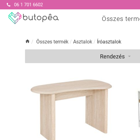
06 1 701 6602
Összes term
/
Összes termék
/
Asztalok
/
Íróasztalok
Rendezés