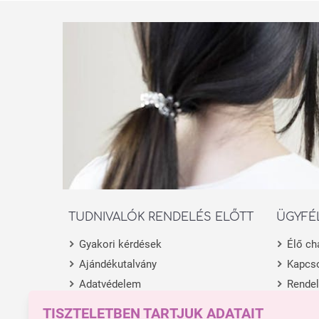
TUDNIVALÓK RENDELÉS ELŐTT
ÜGYFÉ
Gyakori kérdések
Élő ch
Ajándékutalvány
Kapcso
Adatvédelem
Rende
Általános Szerződési Feltételek
Termék
TISZTELETBEN TARTJUK ADATAIT