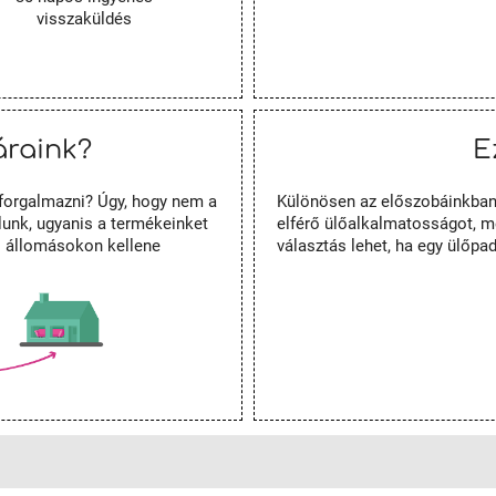
visszaküldés
áraink?
E
forgalmazni? Úgy, hogy nem a
Különösen az előszobáinkban 
unk, ugyanis a termékeinket
elférő ülőalkalmatosságot, mel
es állomásokon kellene
választás lehet, ha egy ülőpa