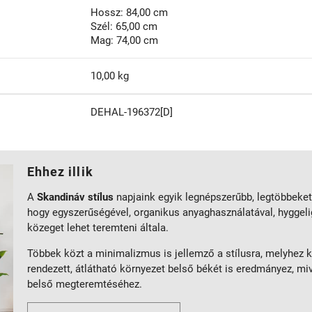
Hossz: 84,00 cm
Szél: 65,00 cm
Mag: 74,00 cm
10,00 kg
DEHAL-196372[D]
Ehhez illik
A
Skandináv stílus
napjaink egyik legnépszerűbb, legtöbbeket
hogy egyszerűségével, organikus anyaghasználatával, hyggeli
közeget lehet teremteni általa.
Többek közt a minimalizmus is jellemző a stílusra, melyhez k
rendezett, átlátható környezet belső békét is eredmányez, mi
belső megteremtéséhez.