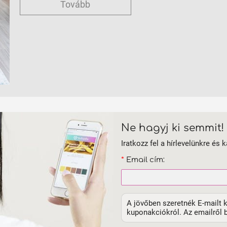
Tovább
Ne hagyj ki semmit!
Iratkozz fel a hírlevelünkre és k
*
Email cím:
A jövőben szeretnék E-mailt k
kuponakciókról. Az emailről b