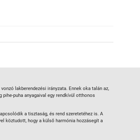
 vonzó lakberendezési irányzata. Ennek oka talán az,
g pihe-puha anyagaival egy rendkívül otthonos
apcsolódik a tisztaság, és rend szeretetéhez is. A
vel köztudott, hogy a külső harmónia hozzásegít a