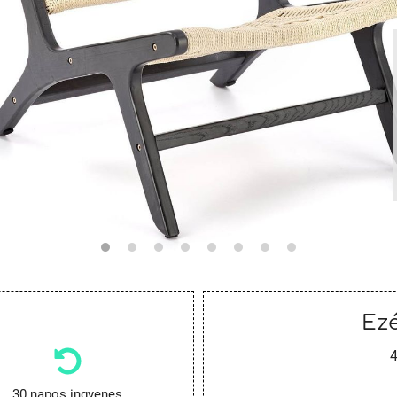
Ezé
4
30 napos ingyenes