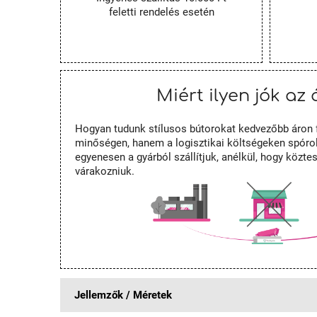
feletti rendelés esetén
Miért ilyen jók az 
Hogyan tudunk stílusos bútorokat kedvezőbb áron 
minőségen, hanem a logisztikai költségeken spórol
egyenesen a gyárból szállítjuk, anélkül, hogy közt
várakozniuk.
Jellemzők / Méretek