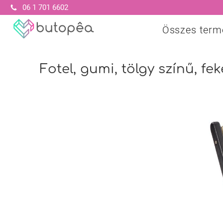
06 1 701 6602
Összes term
Fotel, gumi, tölgy színű, fek