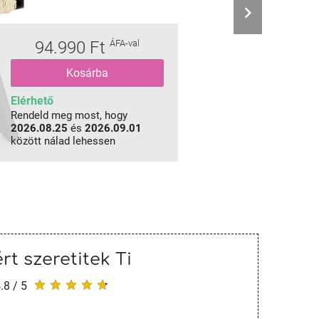
94.990 Ft
ÁFA-val
Kosárba
Elérhető
Rendeld meg most, hogy
2026.08.25
és
2026.09.01
között nálad lehessen
rt szeretitek Ti
.8 / 5