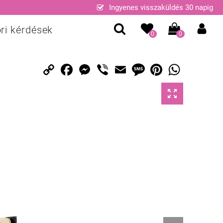
Ingyenes visszaküldés 30 napig
ri kérdések
0
0
Copy
Facebook
Messenger
Viber
Email
Message
Pinterest
WhatsApp
Link