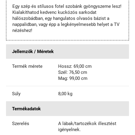
Egy szép és stílusos fotel szobánk gyöngyszeme lesz!
Kialakíthatod kedvenc kuckózós sarkodat
hálószobádban, egy hangulatos olvasós bázist a
nappalidban, vagy épp a legkényelmesebb helyet a TV
nézéshez!
Jellemzők / Méretek
Termék mérete
Hossz: 69,00 cm
Szél: 76,50 cm
Mag: 99,00 cm
Súly
8,00 kg
Termékadatok
Szerelés
A lábak/tartozékok illesztést
igényelnek.