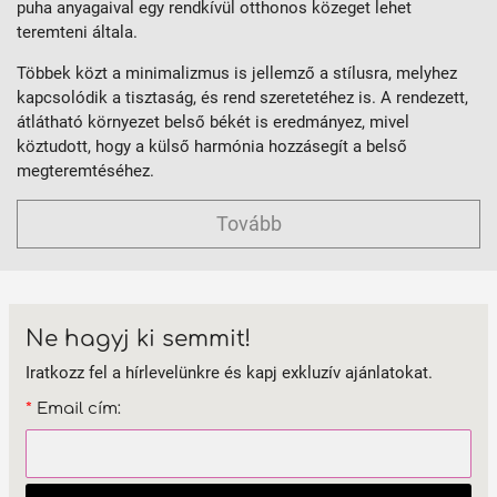
puha anyagaival egy rendkívül otthonos közeget lehet
teremteni általa.
Többek közt a minimalizmus is jellemző a stílusra, melyhez
kapcsolódik a tisztaság, és rend szeretetéhez is. A rendezett,
átlátható környezet belső békét is eredmányez, mivel
köztudott, hogy a külső harmónia hozzásegít a belső
megteremtéséhez.
Tovább
Ne hagyj ki semmit!
Iratkozz fel a hírlevelünkre és kapj exkluzív ajánlatokat.
*
Email cím: