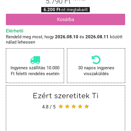
5.790 Ft
6.200 Ft
-ot megtakarít
Kosárba
Elérhető
Rendeld meg most, hogy
2026.08.10
és
2026.08.11
között
nálad lehessen
Ingyenes szállítás 10.000
30 napos ingyenes
Ft feletti rendelés esetén
visszaküldés
Ezért szeretitek Ti
4.8 / 5