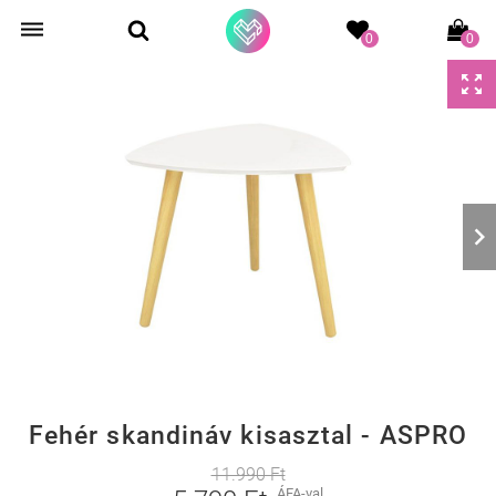
0
0
Fehér skandináv kisasztal - ASPRO
11.990 Ft
ÁFA-val