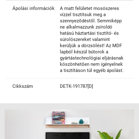
Ápolási információk
A matt felületet mosószeres
vízzel tisztítsuk meg a
szennyeződéstől. Semmiképp
ne alkalmazzunk zsíroldó
hatású háztartási tisztító- és
súrolószereket valamint
kerüljük a dörzsölést! Az MDF
lapból készül bútorok a
gyártástechnológiai eljárásnak
köszönhetően nem igényelnek
a tisztításon túl egyéb ápolást.
Cikkszám
DETK-191787[D]