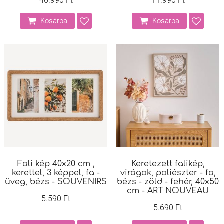
46.990 Ft
11.990 Ft
Kosárba
Kosárba
Fali kép 40x20 cm ,
Keretezett falikép,
kerettel, 3 képpel, fa -
virágok, poliészter - fa,
üveg, bézs - SOUVENIRS
bézs - zöld - fehér, 40x50
cm - ART NOUVEAU
5.590 Ft
5.690 Ft