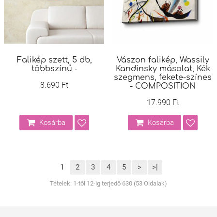
Falikép szett, 5 db,
Vászon falikép, Wassily
többszínű -
Kandinsky másolat, Kék
szegmens, fekete-színes
8.690 Ft
- COMPOSITION
17.990 Ft
Kosárba
Kosárba
1
2
3
4
5
>
>|
Tételek: 1-től 12-ig terjedő 630 (53 Oldalak)