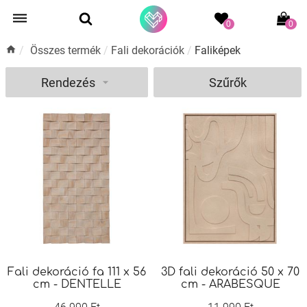
0
0
/
Összes termék
/
Fali dekorációk
/
Faliképek
Rendezés
Szűrők
Fali dekoráció fa 111 x 56
3D fali dekoráció 50 x 70
cm - DENTELLE
cm - ARABESQUE