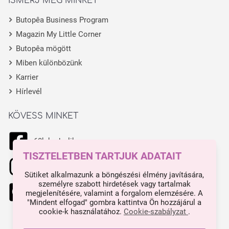
ISMERJ MEG MINKET
Butopêa Business Program
Magazin My Little Corner
Butopêa mögött
Miben különbözünk
Karrier
Hírlevél
KÖVESS MINKET
68k kedvelik
TISZTELETBEN TARTJUK ADATAIT
11.1k kedvelik
Sütiket alkalmazunk a böngészési élmény javítására,
személyre szabott hirdetések vagy tartalmak
444 kedvelik
megjelenítésére, valamint a forgalom elemzésére. A
"Mindent elfogad" gombra kattintva Ön hozzájárul a
cookie-k használatához.
Cookie-szabályzat
.