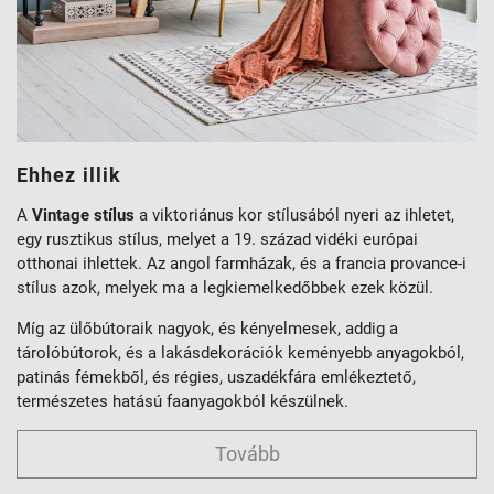
Ehhez illik
A
Vintage stílus
a viktoriánus kor stílusából nyeri az ihletet,
egy rusztikus stílus, melyet a 19. század vidéki európai
otthonai ihlettek. Az angol farmházak, és a francia provance-i
stílus azok, melyek ma a legkiemelkedőbbek ezek közül.
Míg az ülőbútoraik nagyok, és kényelmesek, addig a
tárolóbútorok, és a lakásdekorációk keményebb anyagokból,
patinás fémekből, és régies, uszadékfára emlékeztető,
természetes hatású faanyagokból készülnek.
Tovább