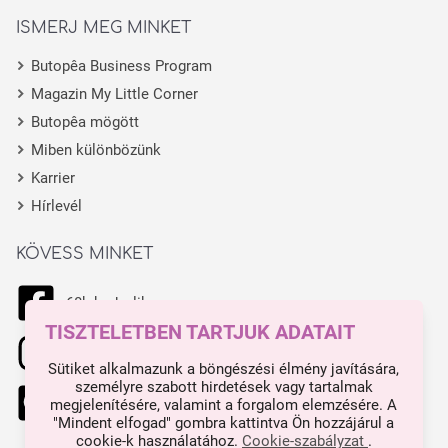
ISMERJ MEG MINKET
Butopêa Business Program
Magazin My Little Corner
Butopêa mögött
Miben különbözünk
Karrier
Hírlevél
KÖVESS MINKET
68k kedvelik
TISZTELETBEN TARTJUK ADATAIT
11.1k kedvelik
Sütiket alkalmazunk a böngészési élmény javítására,
személyre szabott hirdetések vagy tartalmak
444 kedvelik
megjelenítésére, valamint a forgalom elemzésére. A
"Mindent elfogad" gombra kattintva Ön hozzájárul a
cookie-k használatához.
Cookie-szabályzat
.