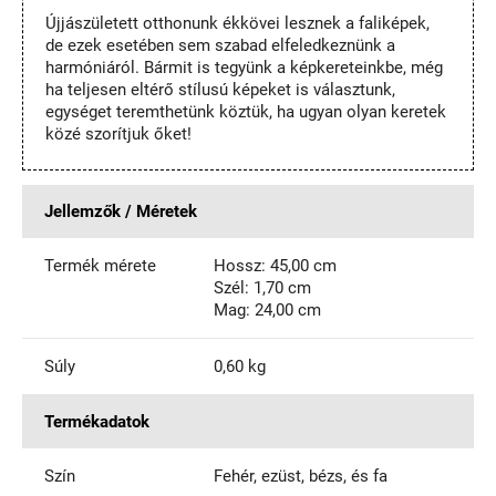
Újjászületett otthonunk ékkövei lesznek a faliképek,
de ezek esetében sem szabad elfeledkeznünk a
harmóniáról. Bármit is tegyünk a képkereteinkbe, még
ha teljesen eltérő stílusú képeket is választunk,
egységet teremthetünk köztük, ha ugyan olyan keretek
közé szorítjuk őket!
Jellemzők / Méretek
Termék mérete
Hossz: 45,00 cm
Szél: 1,70 cm
Mag: 24,00 cm
Súly
0,60 kg
Termékadatok
Szín
Fehér, ezüst, bézs, és fa