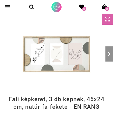
0
0
Fali képkeret, 3 db képnek, 45x24
cm, natúr fa-fekete - EN RANG