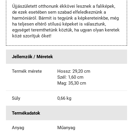
Újjászületett otthonunk ékkövei lesznek a faliképek,
de ezek esetében sem szabad elfeledkeznünk a
harmóniáról. Bármit is tegyünk a képkereteinkbe, még
ha teljesen eltérő stílusú képeket is választunk,
egységet teremthetünk köztük, ha ugyan olyan keretek
közé szorítjuk őket!
Jellemzők / Méretek
Termék mérete
Hossz: 29,20 cm
Szél: 1,60 cm
Mag: 35,30 cm
Súly
0,66 kg
Termékadatok
Anyag
Műanyag