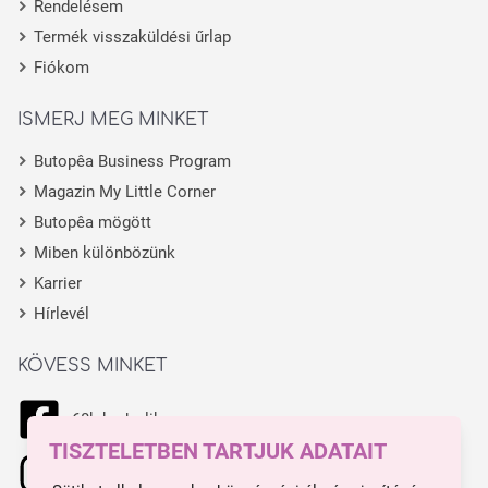
Rendelésem
Termék visszaküldési űrlap
Fiókom
ISMERJ MEG MINKET
Butopêa Business Program
Magazin My Little Corner
Butopêa mögött
Miben különbözünk
Karrier
Hírlevél
KÖVESS MINKET
68k kedvelik
TISZTELETBEN TARTJUK ADATAIT
11.1k kedvelik