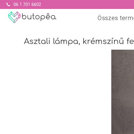
06 1 701 6602
Összes term
Asztali lámpa, krémszínű fe