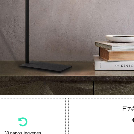
Ezé
4
30 napos ingyenes