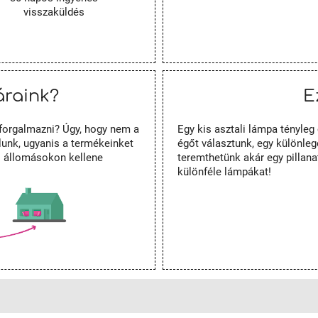
visszaküldés
áraink?
E
forgalmazni? Úgy, hogy nem a
Egy kis asztali lámpa tényle
unk, ugyanis a termékeinket
égőt választunk, egy különleg
es állomásokon kellene
teremthetünk akár egy pillanat
különféle lámpákat!