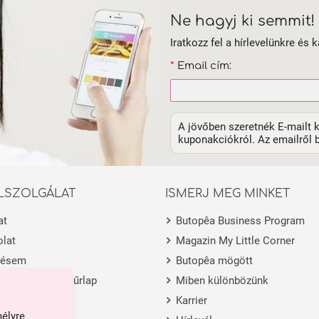
Ne hagyj ki semmit!
Iratkozz fel a hírlevelünkre és k
*
Email cím:
A jövőben szeretnék E-mailt k
kuponakciókról. Az emailről b
LSZOLGÁLAT
ISMERJ MEG MINKET
at
Butopêa Business Program
lat
Magazin My Little Corner
lésem
Butopêa mögött
 visszaküldési űrlap
Miben különbözünk
m
Karrier
mélyre