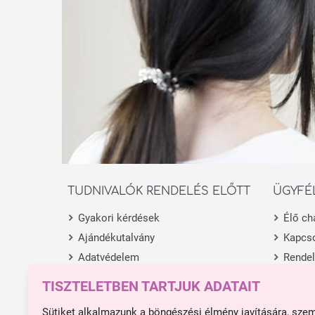
TUDNIVALÓK RENDELÉS ELŐTT
ÜGYFÉ
Gyakori kérdések
Élő ch
Ajándékutalvány
Kapcso
Adatvédelem
Rende
Általános Szerződési Feltételek
Termék
TISZTELETBEN TARTJUK ADATAIT
Fióko
Sütiket alkalmazunk a böngészési élmény javítására, sze