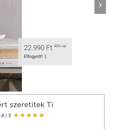
22.990 Ft
ÁFA-val
Elfogyott! :(
rt szeretitek Ti
.8 / 5