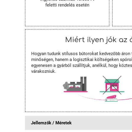
feletti rendelés esetén
Miért ilyen jók az 
Hogyan tudunk stílusos bútorokat kedvezőbb áron 
minőségen, hanem a logisztikai költségeken spórol
egyenesen a gyárból szállítjuk, anélkül, hogy közt
várakozniuk.
Jellemzők / Méretek