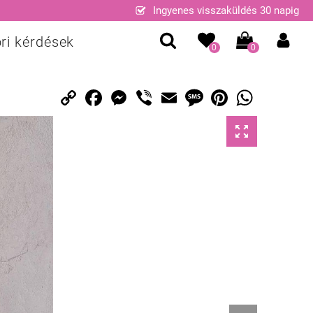
Ingyenes visszaküldés 30 napig
ri kérdések
0
0
Copy
Facebook
Messenger
Viber
Email
Message
Pinterest
WhatsApp
Link