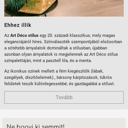
Ehhez illik
Az
Art Déco stílus
egy 20. századi klasszikus, mely magas
eleganciájáról híres. Színválaszték szempontjából elsősorban
a sötétebb árnyalatok domináltak a stílusban, újabban
azonban olyan árnyalatok is megjelennek az Art Déco stílus
színpalettáján, mint a pasztell lila, és a menta.
Az ikonikus színek mellett a fém kiegészítők (lábak,
szegélyek, díszítőelemek)., bársony kárpitozások, tükrös
felületek teszik különlegessebbé, és gazdagabbá a stílust.
Tovább
Ne hagyj ki semmit!