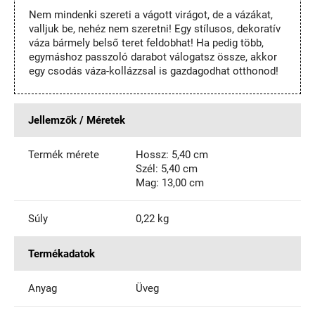
Nem mindenki szereti a vágott virágot, de a vázákat,
valljuk be, nehéz nem szeretni! Egy stílusos, dekoratív
váza bármely belső teret feldobhat! Ha pedig több,
egymáshoz passzoló darabot válogatsz össze, akkor
egy csodás váza-kollázzsal is gazdagodhat otthonod!
Jellemzők / Méretek
Termék mérete
Hossz: 5,40 cm
Szél: 5,40 cm
Mag: 13,00 cm
Súly
0,22 kg
Termékadatok
Anyag
Üveg