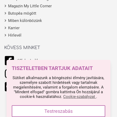
Magazin My Little Corner
Butopêa mögött
Miben különbözünk
Karrier
Hírlevél
KÖVESS MINKET
68k kedvelik
TISZTELETBEN TARTJUK ADATAIT
11.1k kedvelik
Sütiket alkalmazunk a böngészési élmény javítására,
személyre szabott hirdetések vagy tartalmak
444 kedvelik
megjelenítésére, valamint a forgalom elemzésére. A
"Mindent elfogad" gombra kattintva Ön hozzájárul a
cookie-k használatához.
Cookie-szabályzat
.
Made with ❤ in Budapest.
Impresszum
Testreszabás