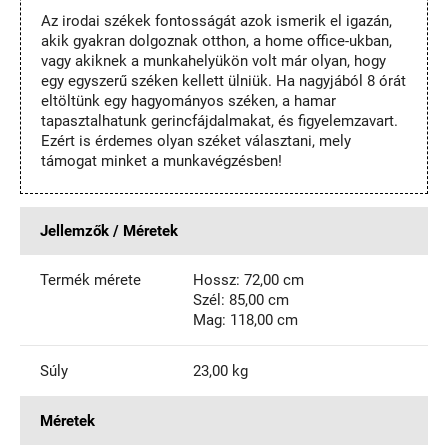
Az irodai székek fontosságát azok ismerik el igazán,
akik gyakran dolgoznak otthon, a home office-ukban,
vagy akiknek a munkahelyükön volt már olyan, hogy
egy egyszerű széken kellett ülniük. Ha nagyjából 8 órát
eltöltünk egy hagyományos széken, a hamar
tapasztalhatunk gerincfájdalmakat, és figyelemzavart.
Ezért is érdemes olyan széket választani, mely
támogat minket a munkavégzésben!
Jellemzők / Méretek
Termék mérete
Hossz: 72,00 cm
Szél: 85,00 cm
Mag: 118,00 cm
Súly
23,00 kg
Méretek