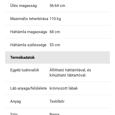
Ülés magasság
56-64 cm
Maximális teherbírása
110 kg
Háttámla magassága
68 cm
Háttámla szélessége
53 cm
Termékadatok
Egyéb tudnivalók
Állítható háttámlával, és
kihúzható lábtartóval.
Láb anyaga/felülelete
krómozott lábak
Anyag
Textilbőr
Szín
Barna