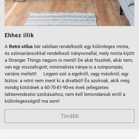
Ehhez illik
A
Retró stílus
bár valóban rendelkezik egy különleges minta,
és színvariánsokkal rendelkező irányvonallal, mely mióta kijött
a Stranger Things nagyon is menő! De akár hiszitek, akár nem,
van egy visszafogott, minimalista iránya is a színpompás,
variáns mellett! Legyen szó a egyikről, vagy másikról, egy
biztos: a retró nem ment ki a divatból! És azoknak, akik még
mindig kötődnek a 60-70-81-90-es évek jellegzetes
lakberendezési szokásaihoz, nem kell lemondaniuk erről a
különlegességről ma sem!
Tovább