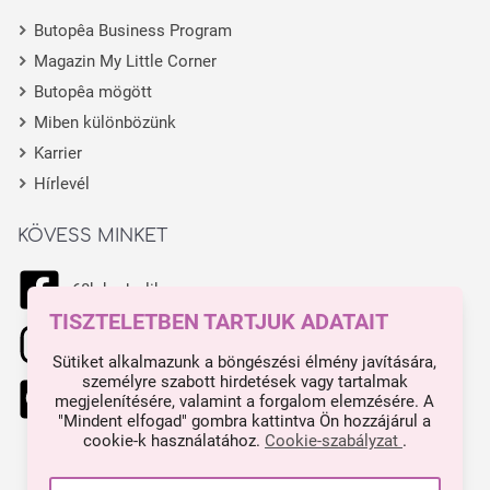
Butopêa Business Program
Magazin My Little Corner
Butopêa mögött
Miben különbözünk
Karrier
Hírlevél
KÖVESS MINKET
68k kedvelik
TISZTELETBEN TARTJUK ADATAIT
11.1k kedvelik
Sütiket alkalmazunk a böngészési élmény javítására,
személyre szabott hirdetések vagy tartalmak
444 kedvelik
megjelenítésére, valamint a forgalom elemzésére. A
"Mindent elfogad" gombra kattintva Ön hozzájárul a
cookie-k használatához.
Cookie-szabályzat
.