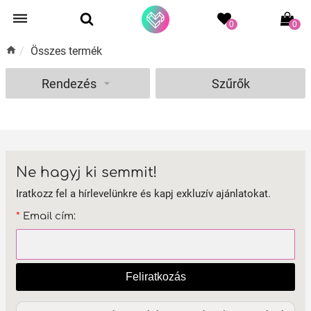
0
0
/
Összes termék
Rendezés
Szűrők
Ne hagyj ki semmit!
Iratkozz fel a hírlevelünkre és kapj exkluzív ajánlatokat.
*
Email cím:
Feliratkozás