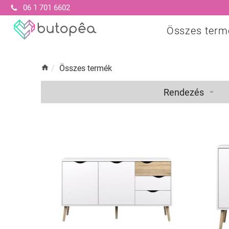
06 1 701 6602
Összes term
/
Összes termék
Rendezés