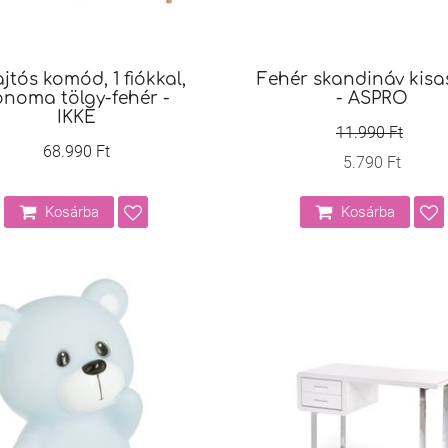
jtós komód, 1 fiókkal,
Fehér skandináv kisa
onoma tölgy-fehér -
- ASPRO
IKKE
11.990 Ft
68.990 Ft
5.790 Ft
Kosárba
Kosárba