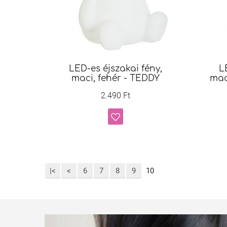
LED-es éjszakai fény,
L
maci, fehér - TEDDY
mac
2.490 Ft
|<
<
6
7
8
9
10