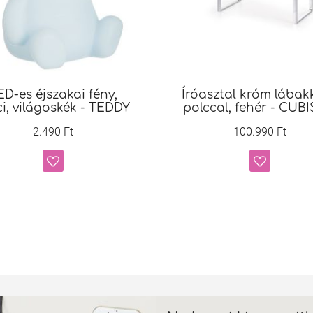
ED-es éjszakai fény,
Íróasztal króm lábak
i, világoskék - TEDDY
polccal, fehér - CUB
2.490 Ft
100.990 Ft