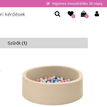
Ingyenes visszaküldés 30 napig
ri kérdések
0
0
Szűrők
(1)