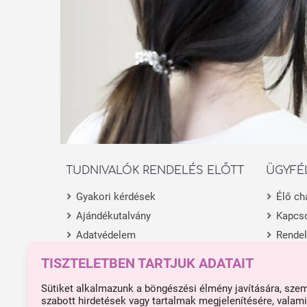
TUDNIVALÓK RENDELÉS ELŐTT
ÜGYFÉ
Gyakori kérdések
Élő ch
Ajándékutalvány
Kapcso
Adatvédelem
Rende
Általános Szerződési Feltételek
Termék
TISZTELETBEN TARTJUK ADATAIT
Fióko
Sütiket alkalmazunk a böngészési élmény javítására, sze
szabott hirdetések vagy tartalmak megjelenítésére, valami