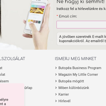
Ne hagyj ki semmit!
Iratkozz fel a hírlevelünkre és k
*
Email cím:
A jövőben szeretnék E-mailt k
kuponakciókról. Az emailről b
LSZOLGÁLAT
ISMERJ MEG MINKET
at
Butopêa Business Program
lat
Magazin My Little Corner
lésem
Butopêa mögött
 visszaküldési űrlap
Miben különbözünk
m
Karrier
mélyre
Hírlevél
nt a