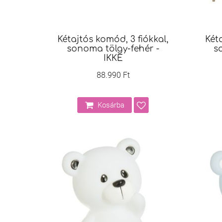
Kétajtós komód, 3 fiókkal,
Kéta
sonoma tölgy-fehér -
s
IKKE
88.990 Ft
Kosárba