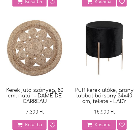
Kosárba
Kosárba
Kerek juta szőnyeg, 80
Puff kerek ülőke, arany
cm, natúr - DAME DE
lábbal bársony 34x40
CARREAU
cm, fekete - LADY
7.390 Ft
16.990 Ft
Kosárba
Kosárba