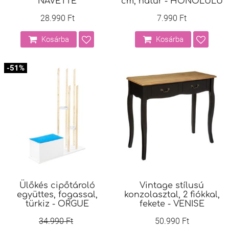
NAVETTE
cm, natúr - HONOLULU
28.990 Ft
7.990 Ft
Kosárba
Kosárba
-51%
Ülőkés cipőtároló
Vintage stílusú
együttes, fogassal,
konzolasztal, 2 fiókkal,
türkiz - ORGUE
fekete - VENISE
34.990 Ft
50.990 Ft