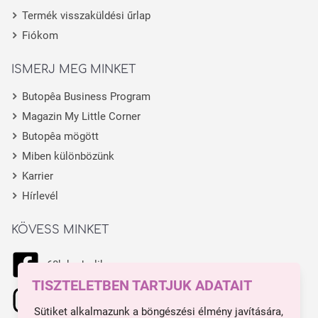
Termék visszaküldési űrlap
Fiókom
ISMERJ MEG MINKET
Butopêa Business Program
Magazin My Little Corner
Butopêa mögött
Miben különbözünk
Karrier
Hírlevél
KÖVESS MINKET
68k kedvelik
TISZTELETBEN TARTJUK ADATAIT
11.1k kedvelik
Sütiket alkalmazunk a böngészési élmény javítására,