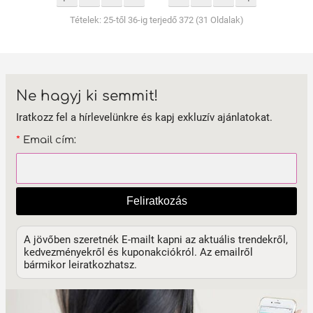
Tételek: 25-től 36-ig terjedő 372 (31 Oldalak)
Ne hagyj ki semmit!
Iratkozz fel a hírlevelünkre és kapj exkluzív ajánlatokat.
*
Email cím:
Feliratkozás
A jövőben szeretnék E-mailt kapni az aktuális trendekről,
kedvezményekről és kuponakciókról. Az emailről
bármikor leiratkozhatsz.