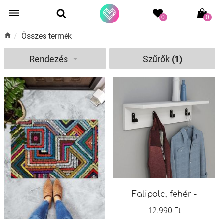
0
0
/
Összes termék
Rendezés
Szűrők
(1)
Falipolc, fehér -
12.990 Ft