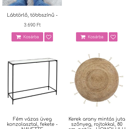
Lábtörlő, többszínű -
3.690 Ft
Kosárba
Kosárba
Fém vázas üveg
Kerek arany mintás juta
konzolasztal, fekete -
szőnyeg, rojtokkal, 80