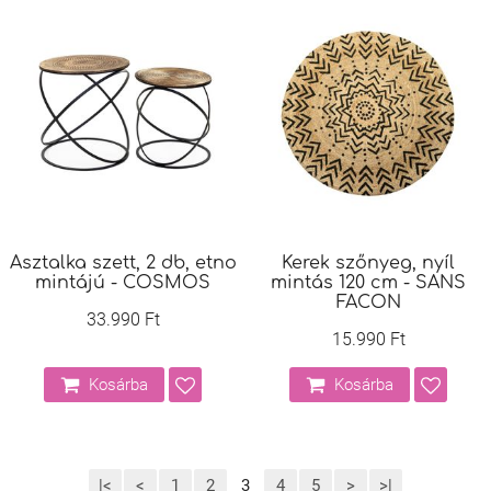
Asztalka szett, 2 db, etno
Kerek szőnyeg, nyíl
mintájú - COSMOS
mintás 120 cm - SANS
FACON
33.990 Ft
15.990 Ft
Kosárba
Kosárba
|<
<
1
2
3
4
5
>
>|