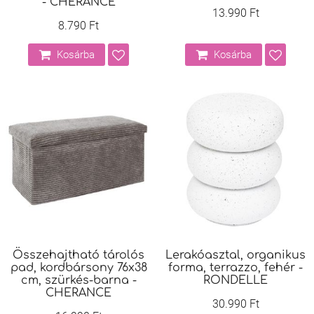
- CHERANCE
13.990 Ft
8.790 Ft
Kosárba
Kosárba
Összehajtható tárolós
Lerakóasztal, organikus
pad, kordbársony 76x38
forma, terrazzo, fehér -
cm, szürkés-barna -
RONDELLE
CHERANCE
30.990 Ft