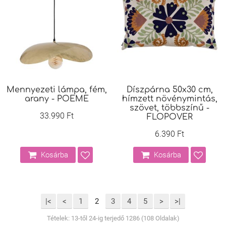
Mennyezeti lámpa, fém,
Díszpárna 50x30 cm,
arany - POEME
hímzett növénymintás,
szövet, többszínű -
33.990 Ft
FLOPOVER
6.390 Ft
Kosárba
Kosárba
|<
<
1
2
3
4
5
>
>|
Tételek: 13-től 24-ig terjedő 1286 (108 Oldalak)