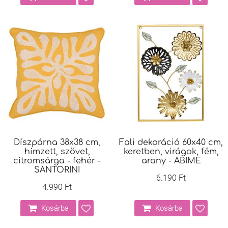
Díszpárna 38x38 cm,
Fali dekoráció 60x40 cm,
hímzett, szövet,
keretben, virágok, fém,
citromsárga - fehér -
arany - ABIME
SANTORINI
6.190 Ft
4.990 Ft
Kosárba
Kosárba