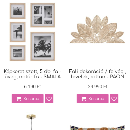
Képkeret szett, 5 db, fa -
Fali dekoráció / fejvég ,
üveg, natúr fa - SMALA
levelek, rattan - PAON
6.190 Ft
24.990 Ft
Kosárba
Kosárba