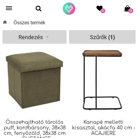
0
0
/
Összes termék
Rendezés
Szűrők
(1)
Összehajtható tárolós
Kanapé melletti
puff, kordbársony, 38x38
kisasztal, akácfa 40 cm -
cm, fenyőzöld, 38x38 cm
ACAJIERE