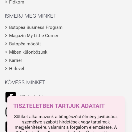
Fiókom
ISMERJ MEG MINKET
Butopêa Business Program
Magazin My Little Corner
Butopêa mögött
Miben különbözünk
Karrier
Hírlevél
KÖVESS MINKET
68k kedvelik
TISZTELETBEN TARTJUK ADATAIT
11.1k kedvelik
Sütiket alkalmazunk a böngészési élmény javítására,
személyre szabott hirdetések vagy tartalmak
444 kedvelik
megjelenítésére, valamint a forgalom elemzésére. A