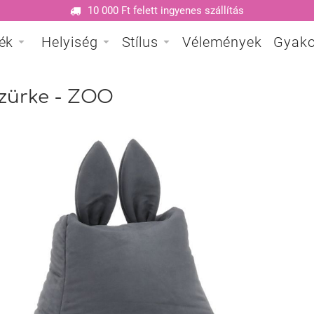
10 000 Ft felett ingyenes szállítás
ék
Helyiség
Stílus
Vélemények
Gyako
szürke - ZOO