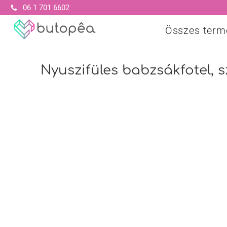
06 1 701 6602
Összes term
Nyuszifüles babzsákfotel, 