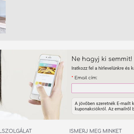
Ne hagyj ki semmit!
Iratkozz fel a hírlevelünkre és k
*
Email cím:
A jövőben szeretnék E-mailt k
kuponakciókról. Az emailről b
LSZOLGÁLAT
ISMERJ MEG MINKET