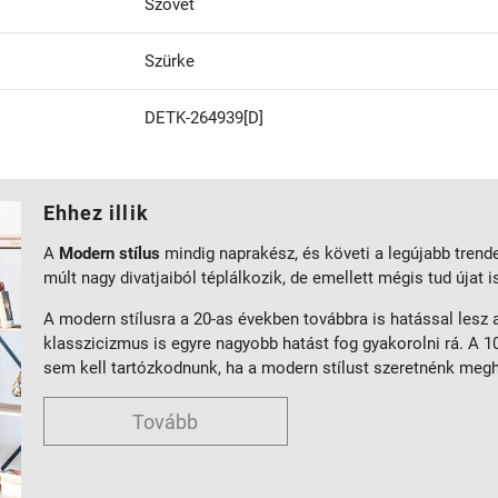
Szövet
Szürke
DETK-264939[D]
Ehhez illik
A
Modern stílus
mindig naprakész, és követi a legújabb trend
múlt nagy divatjaiból téplálkozik, de emellett mégis tud újat 
A modern stílusra a 20-as években továbbra is hatással lesz
klasszicizmus is egyre nagyobb hatást fog gyakorolni rá. A 10
sem kell tartózkodnunk, ha a modern stílust szeretnénk meg
Tovább