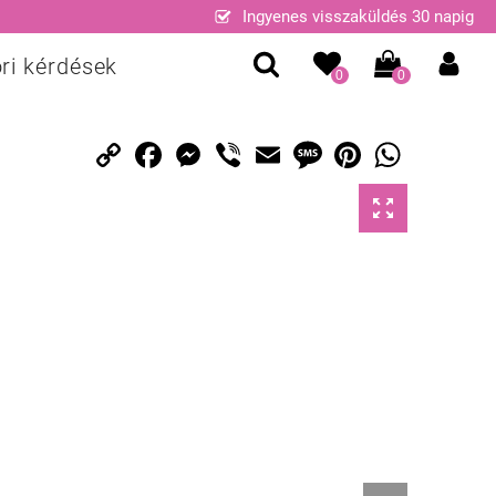
Ingyenes visszaküldés 30 napig
ri kérdések
0
0
Copy
Facebook
Messenger
Viber
Email
Message
Pinterest
WhatsApp
Link