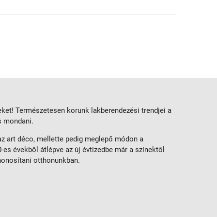
eket! Természetesen korunk lakberendezési trendjei a
is mondani.
 az art déco, mellette pedig meglepő módon a
-es évekből átlépve az új évtizedbe már a színektől
honosítani otthonunkban.