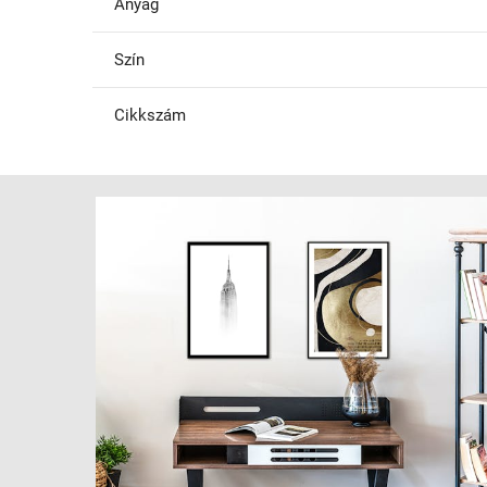
Anyag
Szín
Cikkszám