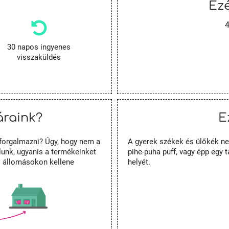
Ezé
4
30 napos ingyenes
visszaküldés
áraink?
E
forgalmazni? Úgy, hogy nem a
A gyerek székek és ülőkék nem
unk, ugyanis a termékeinket
pihe-puha puff, vagy épp egy 
es állomásokon kellene
helyét.