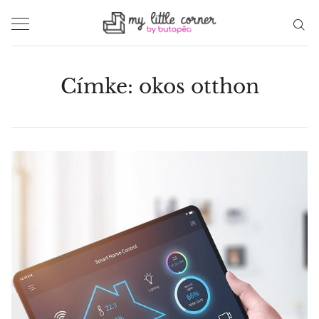
Skip
to
content
Címke:
okos otthon