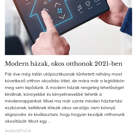
Modern házak, okos otthonok 2021-ben
Pár éve még talán utópisztikusnak tűnhetett néhány most
következő otthon okosítási ötlet, de mára már a legtöbbön
meg sem lepődünk. A modern házak rengeteg lehetőséget
kínálnak, könnyebbé és kényelmesebbé tehetik a
mindennapjainkat. Mivel ma már szinte minden háztartási
eszköznek, kelléknek létezik okos verziója, nem könnyű
eligazodni, és kiválasztani, hogy hogyan kezdjük otthonunk
okosítását. Most egy ...
AUGUSZTUS 6