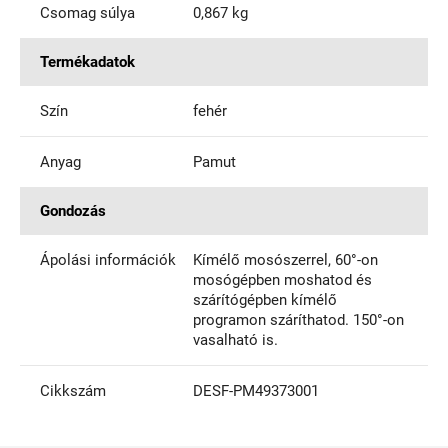
Csomag súlya
0,867 kg
Termékadatok
Szín
fehér
Anyag
Pamut
Gondozás
Ápolási információk
Kímélő mosószerrel, 60°-on
mosógépben moshatod és
szárítógépben kímélő
programon száríthatod. 150°-on
vasalható is.
Cikkszám
DESF-PM49373001