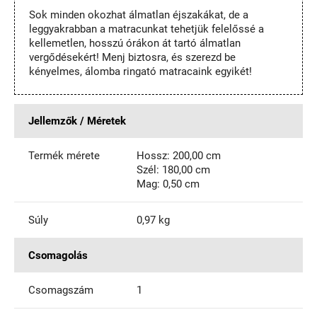
Sok minden okozhat álmatlan éjszakákat, de a
leggyakrabban a matracunkat tehetjük felelőssé a
kellemetlen, hosszú órákon át tartó álmatlan
vergődésekért! Menj biztosra, és szerezd be
kényelmes, álomba ringató matracaink egyikét!
Jellemzők / Méretek
Termék mérete
Hossz: 200,00 cm
Szél: 180,00 cm
Mag: 0,50 cm
Súly
0,97 kg
Csomagolás
Csomagszám
1