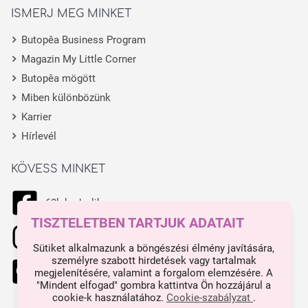
ISMERJ MEG MINKET
Butopêa Business Program
Magazin My Little Corner
Butopêa mögött
Miben különbözünk
Karrier
Hírlevél
KÖVESS MINKET
68k kedvelik
TISZTELETBEN TARTJUK ADATAIT
11.1k kedvelik
Sütiket alkalmazunk a böngészési élmény javítására,
személyre szabott hirdetések vagy tartalmak
444 kedvelik
megjelenítésére, valamint a forgalom elemzésére. A
"Mindent elfogad" gombra kattintva Ön hozzájárul a
cookie-k használatához.
Cookie-szabályzat
.