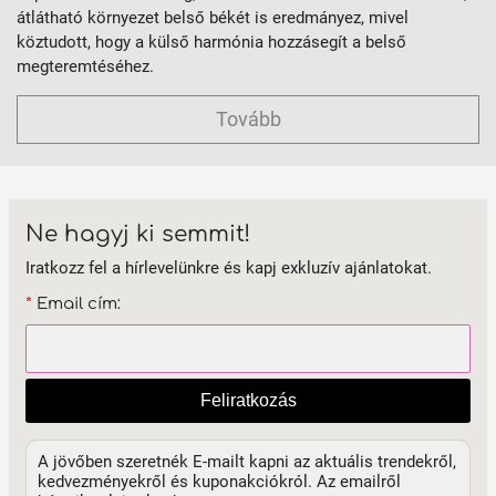
átlátható környezet belső békét is eredmányez, mivel
köztudott, hogy a külső harmónia hozzásegít a belső
megteremtéséhez.
Tovább
Ne hagyj ki semmit!
Iratkozz fel a hírlevelünkre és kapj exkluzív ajánlatokat.
*
Email cím:
Feliratkozás
A jövőben szeretnék E-mailt kapni az aktuális trendekről,
kedvezményekről és kuponakciókról. Az emailről