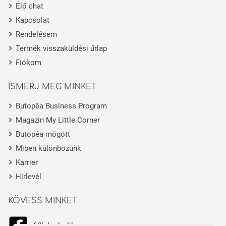
Élő chat
Kapcsolat
Rendelésem
Termék visszaküldési űrlap
Fiókom
ISMERJ MEG MINKET
Butopêa Business Program
Magazin My Little Corner
Butopêa mögött
Miben különbözünk
Karrier
Hírlevél
KÖVESS MINKET
68k kedvelik