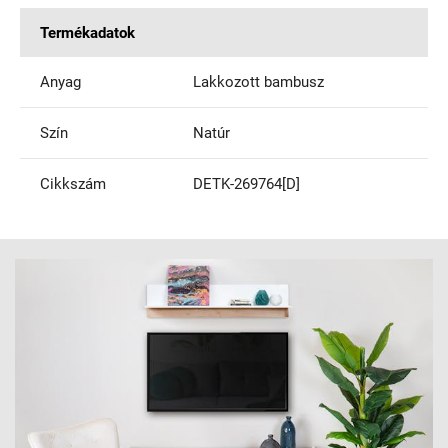
Termékadatok
Anyag
Lakkozott bambusz
Szín
Natúr
Cikkszám
DETK-269764[D]