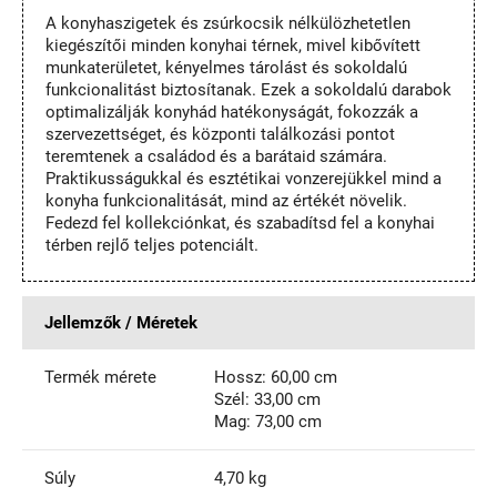
A konyhaszigetek és zsúrkocsik nélkülözhetetlen
kiegészítői minden konyhai térnek, mivel kibővített
munkaterületet, kényelmes tárolást és sokoldalú
funkcionalitást biztosítanak. Ezek a sokoldalú darabok
optimalizálják konyhád hatékonyságát, fokozzák a
szervezettséget, és központi találkozási pontot
teremtenek a családod és a barátaid számára.
Praktikusságukkal és esztétikai vonzerejükkel mind a
konyha funkcionalitását, mind az értékét növelik.
Fedezd fel kollekciónkat, és szabadítsd fel a konyhai
térben rejlő teljes potenciált.
Jellemzők / Méretek
Termék mérete
Hossz: 60,00 cm
Szél: 33,00 cm
Mag: 73,00 cm
Súly
4,70 kg