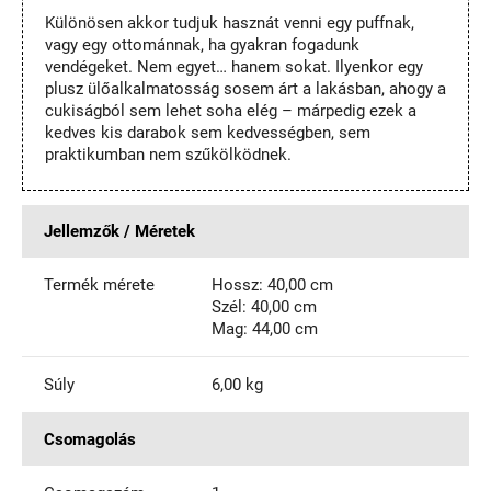
Különösen akkor tudjuk hasznát venni egy puffnak,
vagy egy ottománnak, ha gyakran fogadunk
vendégeket. Nem egyet… hanem sokat. Ilyenkor egy
plusz ülőalkalmatosság sosem árt a lakásban, ahogy a
cukiságból sem lehet soha elég – márpedig ezek a
kedves kis darabok sem kedvességben, sem
praktikumban nem szűkölködnek.
Jellemzők / Méretek
Termék mérete
Hossz: 40,00 cm
Szél: 40,00 cm
Mag: 44,00 cm
Súly
6,00 kg
Csomagolás