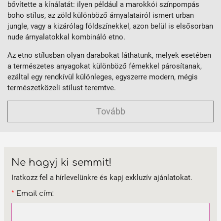
bővítette a kínálatát: ilyen például a marokkói színpompás
boho stílus, az zöld különböző árnyalatairól ismert urban
jungle, vagy a kizárólag földszínekkel, azon belül is elsősorban
nude árnyalatokkal kombináló etno.
Az etno stílusban olyan darabokat láthatunk, melyek esetében
a természetes anyagokat különböző fémekkel párosítanak,
ezáltal egy rendkívül különleges, egyszerre modern, mégis
természetközeli stílust teremtve.
Tovább
Ne hagyj ki semmit!
Iratkozz fel a hírlevelünkre és kapj exkluzív ajánlatokat.
*
Email cím: