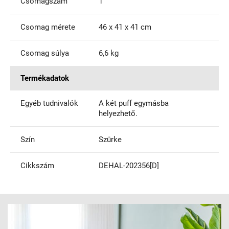
Csomagszám
1
Csomag mérete
46 x 41 x 41 cm
Csomag súlya
6,6 kg
Termékadatok
Egyéb tudnivalók
A két puff egymásba
helyezhető.
Szín
Szürke
Cikkszám
DEHAL-202356[D]