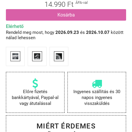
14.990 Ft
ÁFA-val
Kosárba
Elérhető
Rendeld meg most, hogy
2026.09.23
és
2026.10.07
között
nálad lehessen
Előre fizetés
Ingyenes szállítás és 30
bankkártyával, Paypal-al
napos ingyenes
vagy átutalással
visszaküldés
MIÉRT ÉRDEMES