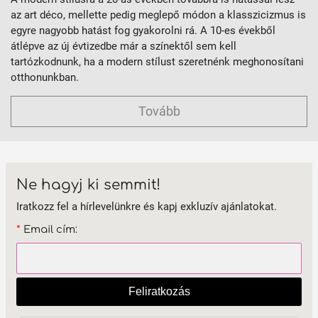
az art déco, mellette pedig meglepő módon a klasszicizmus is
egyre nagyobb hatást fog gyakorolni rá. A 10-es évekből
átlépve az új évtizedbe már a színektől sem kell
tartózkodnunk, ha a modern stílust szeretnénk meghonosítani
otthonunkban.
Tovább
Ne hagyj ki semmit!
Iratkozz fel a hírlevelünkre és kapj exkluzív ajánlatokat.
*
Email cím:
Feliratkozás