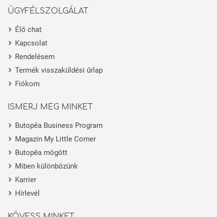
ÜGYFÉLSZOLGÁLAT
Élő chat
Kapcsolat
Rendelésem
Termék visszaküldési űrlap
Fiókom
ISMERJ MEG MINKET
Butopêa Business Program
Magazin My Little Corner
Butopêa mögött
Miben különbözünk
Karrier
Hírlevél
KÖVESS MINKET