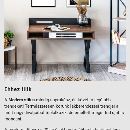
Ehhez illik
A
Modern stílus
mindig naprakész, és követi a legújabb
trendeket! Természetesen korunk lakberendezési trendjei a
múlt nagy divatjaiból téplálkozik, de emellett mégis tud újat is
mondani.
A modern stílusra a 20-as években továbbra is hatással lesz