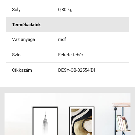
Súly
0,80 kg
Termékadatok
Váz anyaga
mdf
Szín
Fekete-fehér
Cikkszám
DESY-OB-02554[D]