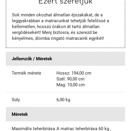
Ezért szeretjük
Sok minden okozhat álmatlan éjszakákat, de a
leggyakrabban a matracunkat tehetjük felelőssé a
kellemetlen, hosszú órákon át tartó álmatlan
vergődésekért! Menj biztosra, és szerezd be
kényelmes, álomba ringató matracaink egyikét!
Jellemzők / Méretek
Termék mérete
Hossz: 194,00 cm
Szél: 90,00 cm
Mag: 10,00 cm
Súly
6,00 kg
Méretek
Maximális teherbírása
A matrac teherbírása 60 kg ,