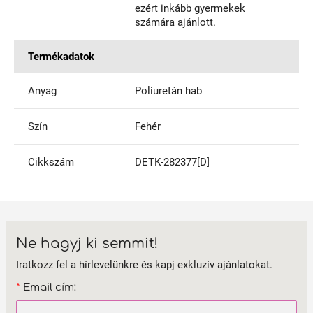
ezért inkább gyermekek
számára ajánlott.
Termékadatok
Anyag
Poliuretán hab
Szín
Fehér
Cikkszám
DETK-282377[D]
Ne hagyj ki semmit!
Iratkozz fel a hírlevelünkre és kapj exkluzív ajánlatokat.
*
Email cím: