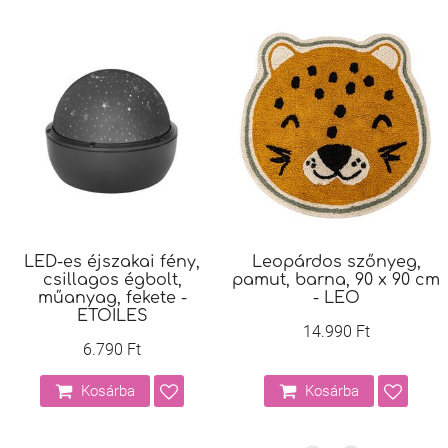
LED-es éjszakai fény,
Leopárdos szőnyeg,
csillagos égbolt,
pamut, barna, 90 x 90 cm
műanyag, fekete -
- LEO
ETOILES
14.990 Ft
6.790 Ft
Kosárba
Kosárba