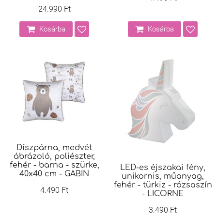
24.990 Ft
Kosárba
Kosárba
Díszpárna, medvét
ábrázoló, poliészter,
fehér - barna - szürke,
LED-es éjszakai fény,
40x40 cm - GABIN
unikornis, műanyag,
fehér - türkiz - rózsaszín
4.490 Ft
- LICORNE
3.490 Ft