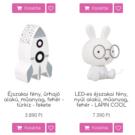
Kosárba
Kosárba
Éjszakai fény, űrhajó
LED-es éjszakai fény,
alakú, műanyag, fehér -
nyúl alakú, műanyag,
türkiz - fekete
fehér - LAPIN COOL
3.890 Ft
7.390 Ft
Kosárba
Kosárba