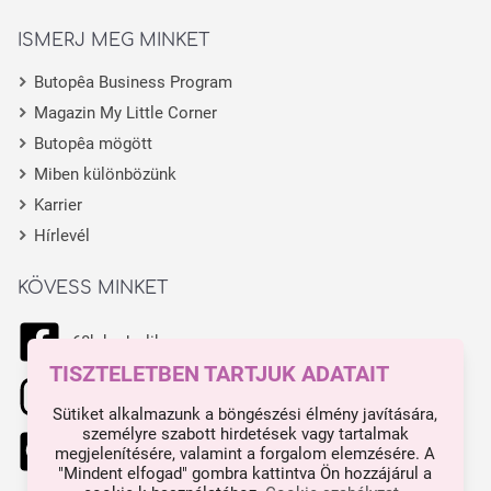
ISMERJ MEG MINKET
Butopêa Business Program
Magazin My Little Corner
Butopêa mögött
Miben különbözünk
Karrier
Hírlevél
KÖVESS MINKET
68k kedvelik
TISZTELETBEN TARTJUK ADATAIT
11.1k kedvelik
Sütiket alkalmazunk a böngészési élmény javítására,
személyre szabott hirdetések vagy tartalmak
444 kedvelik
megjelenítésére, valamint a forgalom elemzésére. A
"Mindent elfogad" gombra kattintva Ön hozzájárul a