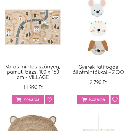
Város mintás szőnyeg,
Gyerek falifogas
pamut, bézs, 100 x 150
állatmintákkal – ZOO
cm - VILLAGE
2.790 Ft
11.990 Ft
Kosárba
Kosárba