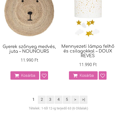
Mennyezeti lámpa felhő
Gyerek szőnyeg medvés,
és csilagokkal – DOUX
juta – NOUNOURS
REVES
11.990 Ft
11.990 Ft
Kosárba
Kosárba
1
2
3
4
5
>
>|
Tételek: 1-től 12-ig terjedő 63 (6 Oldalak)