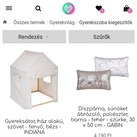
0
0
/
Összes termék
/
Gyerekvilág
/
Gyerekszoba kiegészítők
Rendezés
Szűrők
Díszpárna, sünöket
ábrázoló, poliészter,
barna - fehér - szürke, 30
Gyereksátor, ház alakú,
x 50 cm - GABIN
szövet - fenyő, bézs -
INDIANA
4.190 Ft