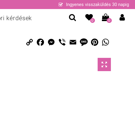
Ingyenes visszaküldés 30 napig
ri kérdések
0
0
Copy
Facebook
Messenger
Viber
Email
Message
Pinterest
WhatsApp
Link