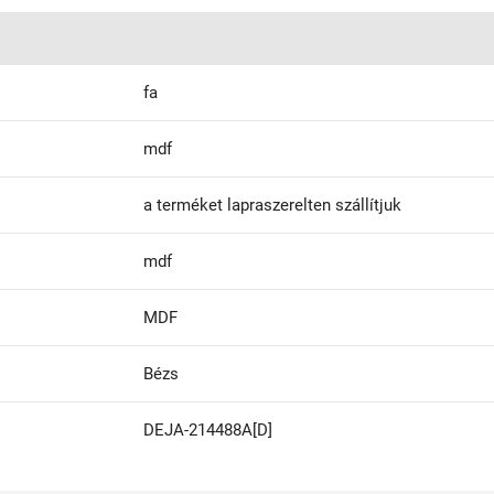
fa
mdf
a terméket lapraszerelten szállítjuk
mdf
MDF
Bézs
DEJA-214488A[D]