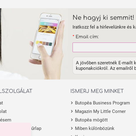
Ne hagyj ki semmit!
Iratkozz fel a hírlevelünkre és k
*
Email cím:
A jövőben szeretnék E-mailt k
kuponakciókról. Az emailről b
LSZOLGÁLAT
ISMERJ MEG MINKET
at
Butopêa Business Program
lat
Magazin My Little Corner
lésem
Butopêa mögött
 visszaküldési űrlap
Miben különbözünk