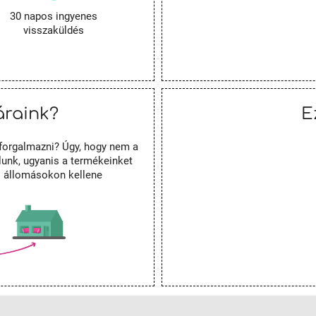
30 napos ingyenes
visszaküldés
áraink?
E
forgalmazni? Úgy, hogy nem a
unk, ugyanis a termékeinket
es állomásokon kellene