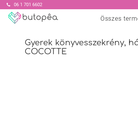
06 1 701 6602
Összes term
Gyerek könyvesszekrény, ház 
COCOTTE