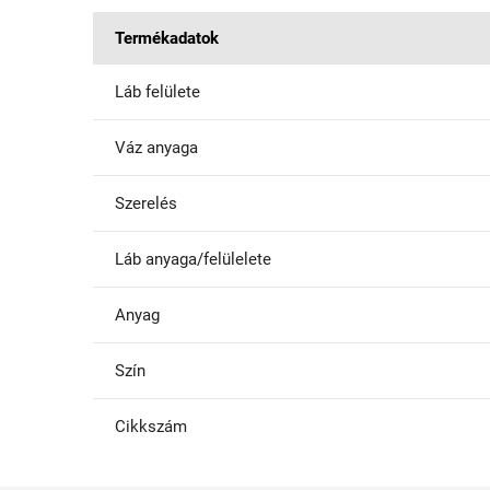
Termékadatok
Láb felülete
Váz anyaga
Szerelés
Láb anyaga/felülelete
Anyag
Szín
Cikkszám