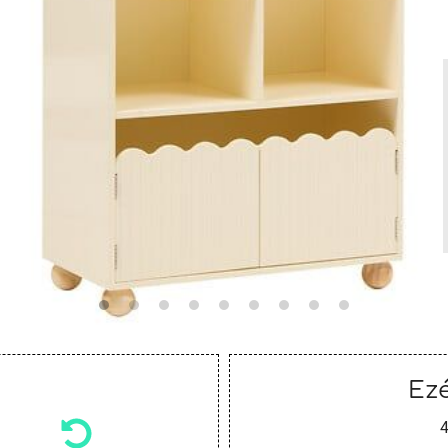
Ezé
4