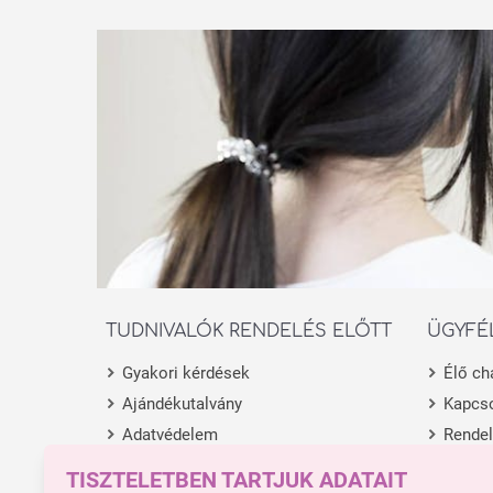
TUDNIVALÓK RENDELÉS ELŐTT
ÜGYFÉ
Gyakori kérdések
Élő ch
Ajándékutalvány
Kapcso
Adatvédelem
Rende
Általános Szerződési Feltételek
Termék
TISZTELETBEN TARTJUK ADATAIT