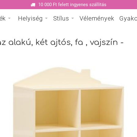
10 000 Ft felett ingyenes szállítás
ék
Helyiség
Stílus
Vélemények
Gyako
alakú, két ajtós, fa , vajszín -