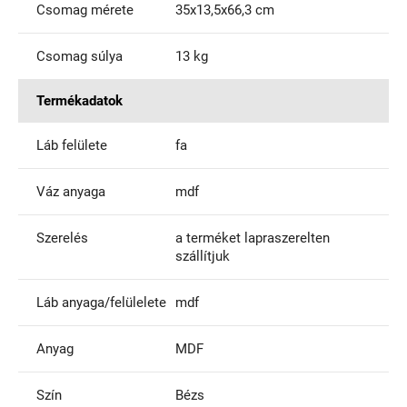
Csomag mérete
35x13,5x66,3 cm
Csomag súlya
13 kg
Termékadatok
Láb felülete
fa
Váz anyaga
mdf
Szerelés
a terméket lapraszerelten
szállítjuk
Láb anyaga/felülelete
mdf
Anyag
MDF
Szín
Bézs