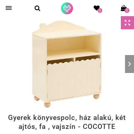
0
0
Gyerek könyvespolc, ház alakú, két
ajtós, fa , vajszín - COCOTTE