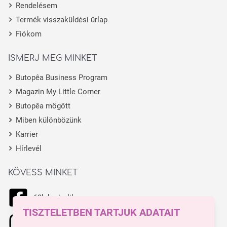
Rendelésem
Termék visszaküldési űrlap
Fiókom
ISMERJ MEG MINKET
Butopêa Business Program
Magazin My Little Corner
Butopêa mögött
Miben különbözünk
Karrier
Hírlevél
KÖVESS MINKET
68k kedvelik
TISZTELETBEN TARTJUK ADATAIT
11.1k kedvelik