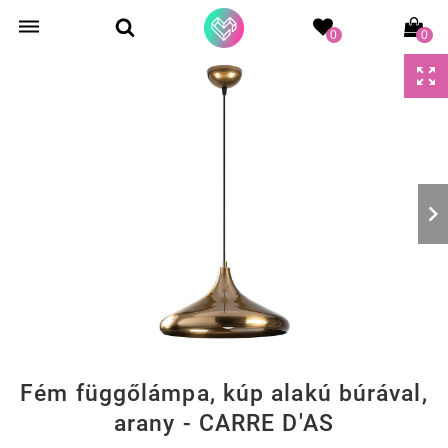
0
0
Fém függőlámpa, kúp alakú búrával,
arany - CARRE D'AS