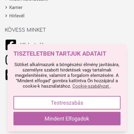
Karrier
Hírlevél
KÖVESS MINKET
68k kedvelik
TISZTELETBEN TARTJUK ADATAIT
11.1k kedvelik
Sütiket alkalmazunk a böngészési élmény javítására,
személyre szabott hirdetések vagy tartalmak
444 kedvelik
megjelenítésére, valamint a forgalom elemzésére. A
"Mindent elfogad" gombra kattintva Ön hozzájárul a
cookie-k használatához.
Cookie-szabályzat
.
Made with ❤ in Budapest.
Impresszum
Testreszabás
Minden árunk tartalmaz ÁFA-t.
Mindent Elfogadok