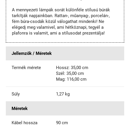
A mennyezeti lámpák sorát különféle stílusú búrák
tarkítják napjainkban. Rattan-, műanyag-, porcelán-,
fém búra-csodák közül válogathat mindenki! Ne
elégedj meg valamivel, ami hétköznapi, tegyél a
plafonra is valamit, ami a stílusodat prezentálja!
Jellemzők / Méretek
Termék mérete
Hossz: 35,00 cm
Szél: 35,00 cm
Mag: 116,00 cm
Súly
1,27 kg
Méretek
Kábel hossza
90 cm