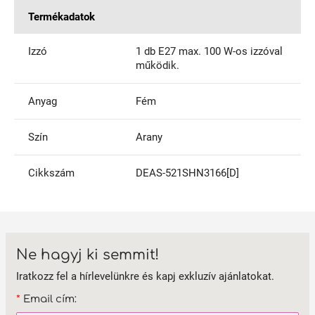
Termékadatok
Izzó
1 db E27 max. 100 W-os izzóval
működik.
Anyag
Fém
Szín
Arany
Cikkszám
DEAS-521SHN3166[D]
Ne hagyj ki semmit!
Iratkozz fel a hírlevelünkre és kapj exkluzív ajánlatokat.
*
Email cím: