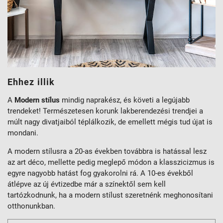
Ehhez illik
A
Modern stílus
mindig naprakész, és követi a legújabb
trendeket! Természetesen korunk lakberendezési trendjei a
múlt nagy divatjaiból téplálkozik, de emellett mégis tud újat is
mondani.
A modern stílusra a 20-as években továbbra is hatással lesz
az art déco, mellette pedig meglepő módon a klasszicizmus is
egyre nagyobb hatást fog gyakorolni rá. A 10-es évekből
átlépve az új évtizedbe már a színektől sem kell
tartózkodnunk, ha a modern stílust szeretnénk meghonosítani
otthonunkban.