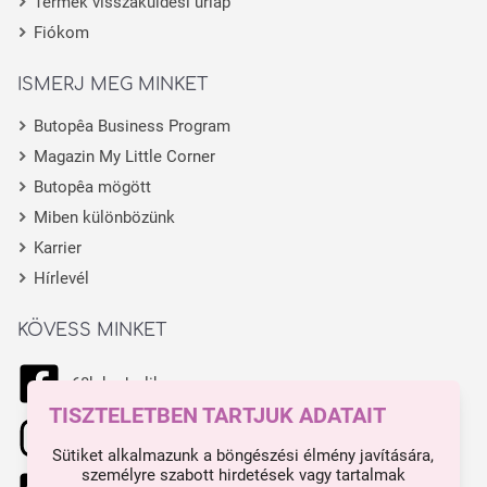
Termék visszaküldési űrlap
Fiókom
ISMERJ MEG MINKET
Butopêa Business Program
Magazin My Little Corner
Butopêa mögött
Miben különbözünk
Karrier
Hírlevél
KÖVESS MINKET
68k kedvelik
TISZTELETBEN TARTJUK ADATAIT
11.1k kedvelik
Sütiket alkalmazunk a böngészési élmény javítására,
személyre szabott hirdetések vagy tartalmak