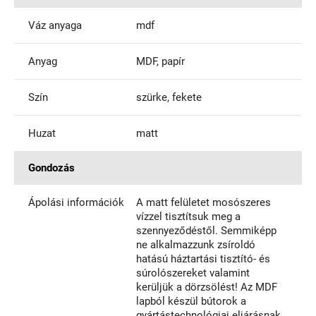
Váz anyaga
mdf
Anyag
MDF, papír
Szín
szürke, fekete
Huzat
matt
Gondozás
Ápolási információk
A matt felületet mosószeres
vízzel tisztítsuk meg a
szennyeződéstől. Semmiképp
ne alkalmazzunk zsíroldó
hatású háztartási tisztító- és
súrolószereket valamint
kerüljük a dörzsölést! Az MDF
lapból készül bútorok a
gyártástechnológiai eljárásnak