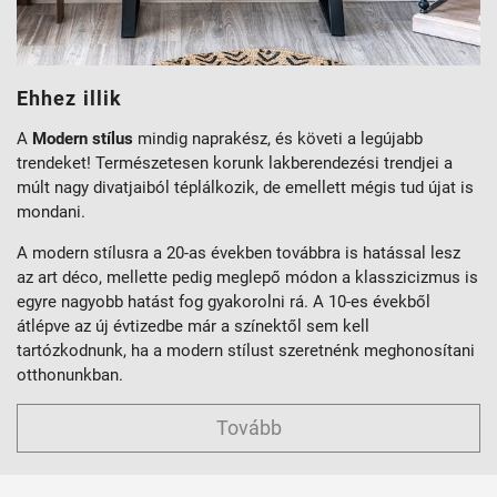
Ehhez illik
A
Modern stílus
mindig naprakész, és követi a legújabb
trendeket! Természetesen korunk lakberendezési trendjei a
múlt nagy divatjaiból téplálkozik, de emellett mégis tud újat is
mondani.
A modern stílusra a 20-as években továbbra is hatással lesz
az art déco, mellette pedig meglepő módon a klasszicizmus is
egyre nagyobb hatást fog gyakorolni rá. A 10-es évekből
átlépve az új évtizedbe már a színektől sem kell
tartózkodnunk, ha a modern stílust szeretnénk meghonosítani
otthonunkban.
Tovább