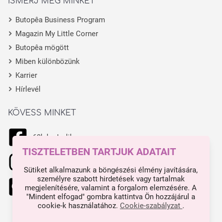
ISMERJ MEG MINKET
Butopêa Business Program
Magazin My Little Corner
Butopêa mögött
Miben különbözünk
Karrier
Hírlevél
KÖVESS MINKET
68k kedvelik
TISZTELETBEN TARTJUK ADATAIT
11.1k kedvelik
Sütiket alkalmazunk a böngészési élmény javítására,
személyre szabott hirdetések vagy tartalmak
444 kedvelik
megjelenítésére, valamint a forgalom elemzésére. A
"Mindent elfogad" gombra kattintva Ön hozzájárul a
cookie-k használatához.
Cookie-szabályzat
.