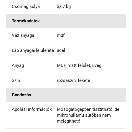
Csomag súlya
3,67 kg
Termékadatok
Váz anyaga
mdf
Láb anyaga/felülelete
acél
Anyag
MDF, matt felület, üveg
Szín
rózsaszín, fekete
Gondozás
Ápolási információk
Mosogatógépben tisztítható, de
mikrohullámú sütőben nem
melegíthető.