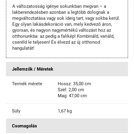
A változatosság igénye sokunkban megvan – a
lakberendezésben azonban a legtöbb dolognak a
megváltoztatása vagy sok ideig tart, vagy sokba kerül.
Egy olyan lakásdekoráció van, mely kedvező áron,
gyorsan, és nagyon nagymértékű változást hoz az
otthonunkba: az pedig a falikép! Kombináld, variáld,
cseréld le teljesen! És élvezd az új otthonod
hangulatát!
Jellemzők / Méretek
Termék mérete
Hossz: 35,00 cm
Szél: 2,00 cm
Mag: 47,00 cm
Súly
1,67 kg
Csomagolás