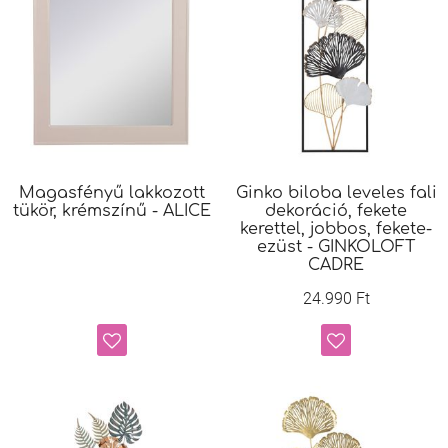
Magasfényű lakkozott
Ginko biloba leveles fali
tükör, krémszínű - ALICE
dekoráció, fekete
kerettel, jobbos, fekete-
ezüst - GINKOLOFT
CADRE
24.990 Ft