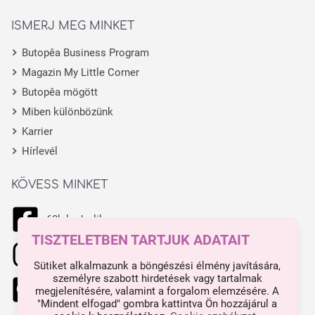
ISMERJ MEG MINKET
Butopêa Business Program
Magazin My Little Corner
Butopêa mögött
Miben különbözünk
Karrier
Hírlevél
KÖVESS MINKET
68k kedvelik
TISZTELETBEN TARTJUK ADATAIT
11.1k kedvelik
Sütiket alkalmazunk a böngészési élmény javítására,
személyre szabott hirdetések vagy tartalmak
444 kedvelik
megjelenítésére, valamint a forgalom elemzésére. A
"Mindent elfogad" gombra kattintva Ön hozzájárul a