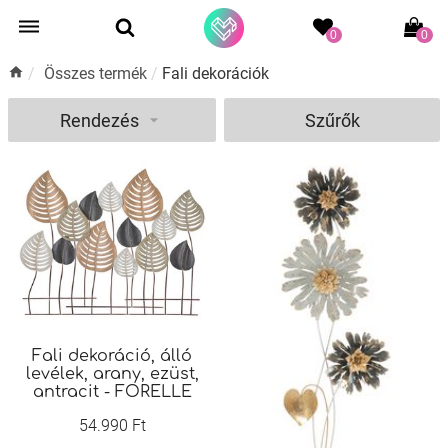
0
0
/
Összes termék
/
Fali dekorációk
Rendezés
Szűrők
Fali dekoráció, álló
levélek, arany, ezüst,
antracit - FORELLE
54.990 Ft