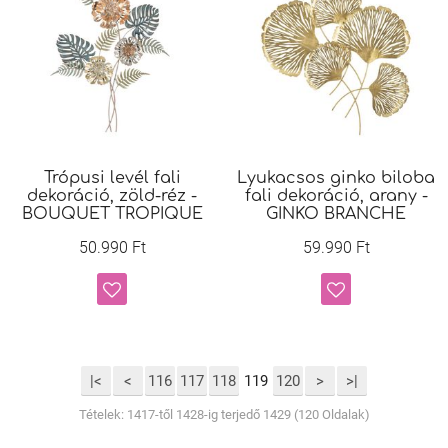
Trópusi levél fali
Lyukacsos ginko biloba
dekoráció, zöld-réz -
fali dekoráció, arany -
BOUQUET TROPIQUE
GINKO BRANCHE
50.990 Ft
59.990 Ft
|<
<
116
117
118
119
120
>
>|
Tételek: 1417-től 1428-ig terjedő 1429 (120 Oldalak)