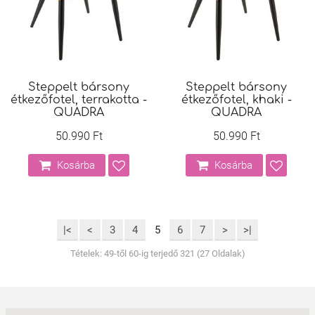
Steppelt bársony
Steppelt bársony
étkezőfotel, terrakotta -
étkezőfotel, khaki -
QUADRA
QUADRA
50.990 Ft
50.990 Ft
Kosárba
Kosárba
|<
<
3
4
5
6
7
>
>|
Tételek: 49-től 60-ig terjedő 321 (27 Oldalak)