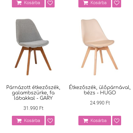
Kosárba
Kosárba
Párnázott étkezőszék,
Étkezőszék, ülőpárnával,
galambszürke, fa
bézs - HUGO
lábakkal - GARY
24.990 Ft
31.990 Ft
Kosárba
Kosárba