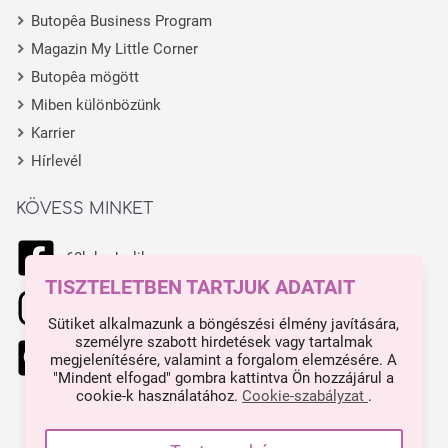
Butopêa Business Program
Magazin My Little Corner
Butopêa mögött
Miben különbözünk
Karrier
Hírlevél
KÖVESS MINKET
68k kedvelik
TISZTELETBEN TARTJUK ADATAIT
11.1k kedvelik
Sütiket alkalmazunk a böngészési élmény javítására,
személyre szabott hirdetések vagy tartalmak
444 kedvelik
megjelenítésére, valamint a forgalom elemzésére. A
"Mindent elfogad" gombra kattintva Ön hozzájárul a
cookie-k használatához.
Cookie-szabályzat
.
Made with ❤ in Budapest.
Impresszum