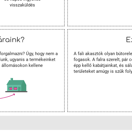
visszaküldés
áraink?
E
forgalmazni? Úgy, hogy nem a
A fali akasztók olyan bútore
unk, ugyanis a termékeinket
fogasok. A falra szerelt, pár 
es állomásokon kellene
épp kellő kabátjainkat, és sá
területeket amúgy is szűk fo