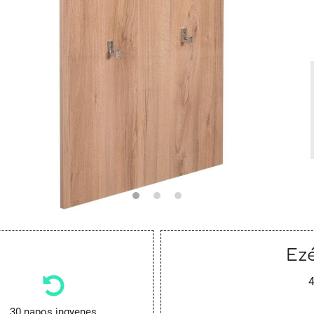
Ezé
4
30 napos ingyenes