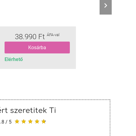
38.990 Ft
ÁFA-val
Kosárba
Elérhető
rt szeretitek Ti
.8 / 5