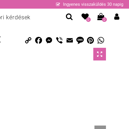
Ingyenes visszaküldés 30 napig
ri kérdések
0
0
Copy
Facebook
Messenger
Viber
Email
Message
Pinterest
WhatsApp
E
Link