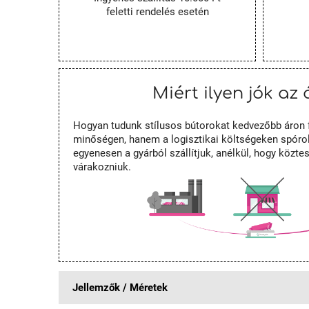
feletti rendelés esetén
Miért ilyen jók az 
Hogyan tudunk stílusos bútorokat kedvezőbb áron 
minőségen, hanem a logisztikai költségeken spórol
egyenesen a gyárból szállítjuk, anélkül, hogy közt
várakozniuk.
Jellemzők / Méretek