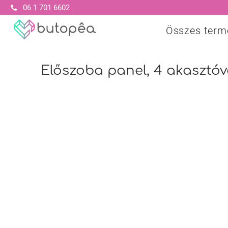
06 1 701 6602
Összes term
Előszoba panel, 4 akasztóva