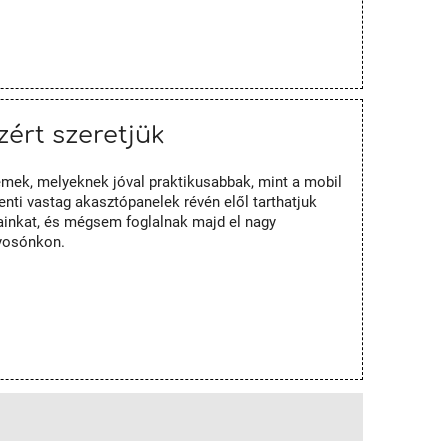
zért szeretjük
lemek, melyeknek jóval praktikusabbak, mint a mobil
centi vastag akasztópanelek révén elől tarthatjuk
lainkat, és mégsem foglalnak majd el nagy
lyosónkon.