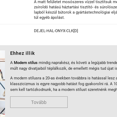
A matt felületet mosószeres vízzel tisztítsuk
zsíroldó hatású háztartási tisztító- és súrolósz
lapból készül bútorok a gyártástechnológiai el
túl egyéb ápolást.
DEJEL-HAL-ONYX-CLK[D]
Ehhez illik
A
Modern stílus
mindig naprakész, és követi a legújabb trend
múlt nagy divatjaiból téplálkozik, de emellett mégis tud újat 
A modern stílusra a 20-as években továbbra is hatással lesz
klasszicizmus is egyre nagyobb hatást fog gyakorolni rá. A 10
sem kell tartózkodnunk, ha a modern stílust szeretnénk meg
Tovább