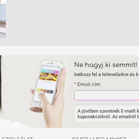
Ne hagyj ki semmit!
Iratkozz fel a hírlevelünkre és k
*
Email cím:
A jövőben szeretnék E-mailt k
kuponakciókról. Az emailről b