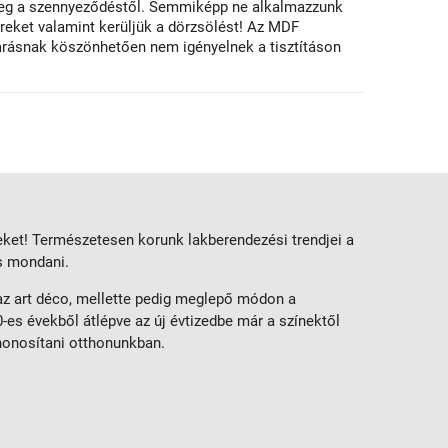
 meg a szennyeződéstől. Semmiképp ne alkalmazzunk
ereket valamint kerüljük a dörzsölést! Az MDF
járásnak köszönhetően nem igényelnek a tisztításon
eket! Természetesen korunk lakberendezési trendjei a
is mondani.
 az art déco, mellette pedig meglepő módon a
-es évekből átlépve az új évtizedbe már a színektől
honosítani otthonunkban.