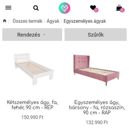
0
0
/
Összes termék
/
Ágyak
/
Egyszemélyes ágyak
Rendezés
Szűrők
Kétszemélyes ágy, fa,
Egyszemélyes ágy,
fehér, 90 cm - REP
bársony - fa, rózsaszín,
90 cm - RAP
150.990 Ft
132.990 Ft