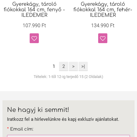
Gyerekágy, tároló
Gyerekágy, tároló
fiókokkal 164 cm, fenyő -
fiókokkal 164 cm, fehér-
ILEDEMER
ILEDEMER
107.990 Ft
134.990 Ft
1
2
>
>|
Tételek: 1-től 12-ig terjedő 15 (2 Oldalak)
Ne hagyj ki semmit!
Iratkozz fel a hírlevelünkre és kapj exkluzív ajánlatokat.
*
Email cím: