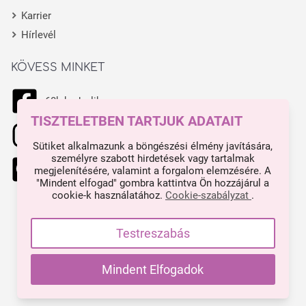
Karrier
Hírlevél
KÖVESS MINKET
68k kedvelik
TISZTELETBEN TARTJUK ADATAIT
11.1k kedvelik
Sütiket alkalmazunk a böngészési élmény javítására,
személyre szabott hirdetések vagy tartalmak
444 kedvelik
megjelenítésére, valamint a forgalom elemzésére. A
"Mindent elfogad" gombra kattintva Ön hozzájárul a
cookie-k használatához.
Cookie-szabályzat
.
Made with ❤ in Budapest.
Impresszum
Testreszabás
Minden árunk tartalmaz ÁFA-t.
Mindent Elfogadok