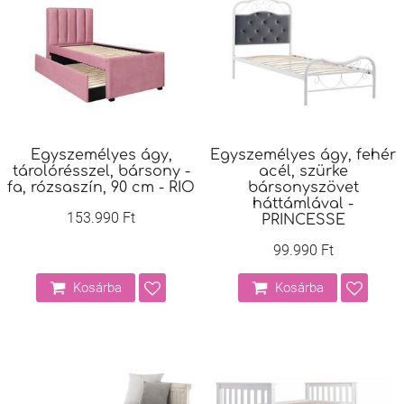
Egyszemélyes ágy,
Egyszemélyes ágy, fehér
tárolórésszel, bársony -
acél, szürke
fa, rózsaszín, 90 cm - RIO
bársonyszövet
háttámlával -
153.990 Ft
PRINCESSE
99.990 Ft
Kosárba
Kosárba